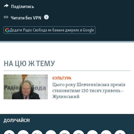
МУЛЬТИМЕДІА
Поділитись
ФОТО
Читати без VPN
СПЕЦПРОЄКТИ
Додати Радіо Свобода як бажане джерело в Google
ПОДКАСТИ
КРИМ РЕАЛІЇ
РУС
НА ЦЮ Ж ТЕМУ
УКР
КУЛЬТУРА
КТАТ
Цього року Шевченківська премія
становитиме 130 тисяч гривень –
Жулинський
ДОЛУЧАЙСЯ!
ДОЛУЧАЙСЯ!