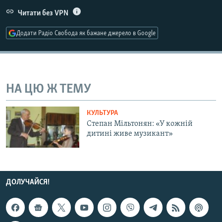
МУЛЬТИМЕДІА
Читати без VPN
ФОТО
Додати Радіо Свобода як бажане джерело в Google
СПЕЦПРОЄКТИ
ПОДКАСТИ
НА ЦЮ Ж ТЕМУ
КРИМ РЕАЛІЇ
РУС
КУЛЬТУРА
УКР
Степан Мільтонян: «У кожній
дитині живе музикант»
КТАТ
ДОЛУЧАЙСЯ!
ДОЛУЧАЙСЯ!