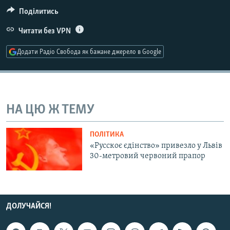
МУЛЬТИМЕДІА
Поділитись
ФОТО
Читати без VPN
СПЕЦПРОЄКТИ
Додати Радіо Свобода як бажане джерело в Google
ПОДКАСТИ
КРИМ РЕАЛІЇ
РУС
НА ЦЮ Ж ТЕМУ
УКР
ПОЛІТИКА
КТАТ
«Русскоє єдінство» привезло у Львів
30-метровий червоний прапор
ДОЛУЧАЙСЯ!
ДОЛУЧАЙСЯ!