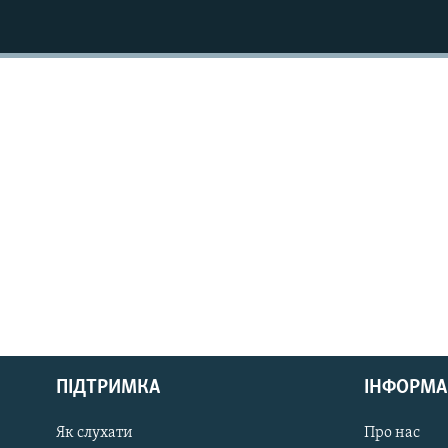
МУЛЬТИМЕДІА
ФОТО
СПЕЦПРОЄКТИ
ПОДКАСТИ
КРИМ РЕАЛІЇ
РУС
ПІДТРИМКА
ІНФОРМА
УКР
КТАТ
Як слухати
Про нас