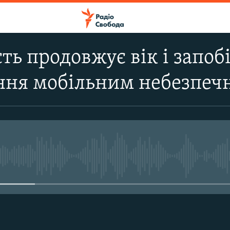
ть продовжує вік і запобі
ння мобільним небезпеч
No media source currently avail