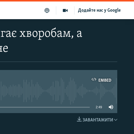
Додайте нас у Google
гає хворобам, а
не
EMBED
able
2:49
ЗАВАНТАЖИТИ
EMBED