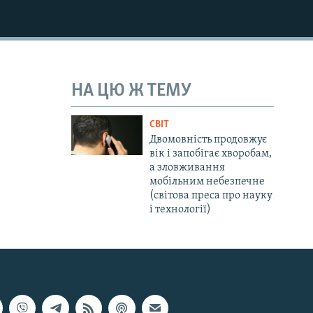
НА ЦЮ Ж ТЕМУ
СВІТ
Двомовність продовжує
вік і запобігає хворобам,
а зловживання
мобільним небезпечне
(світова преса про науку
і технології)