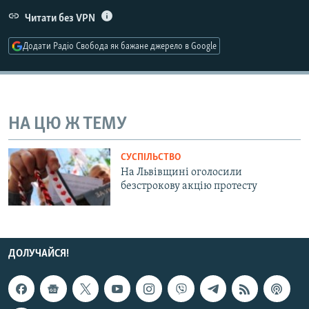
МУЛЬТИМЕДІА
Читати без VPN
ФОТО
Додати Радіо Свобода як бажане джерело в Google
СПЕЦПРОЄКТИ
ПОДКАСТИ
НА ЦЮ Ж ТЕМУ
КРИМ РЕАЛІЇ
РУС
СУСПІЛЬСТВО
УКР
На Львівщині оголосили
безстрокову акцію протесту
КТАТ
ДОЛУЧАЙСЯ!
ДОЛУЧАЙСЯ!