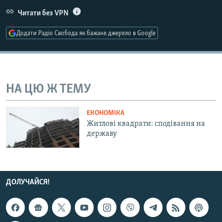
МУЛЬТИМЕДІА
Читати без VPN
ФОТО
Додати Радіо Свобода як бажане джерело в Google
СПЕЦПРОЄКТИ
ПОДКАСТИ
НА ЦЮ Ж ТЕМУ
КРИМ РЕАЛІЇ
РУС
ЕКОНОМІКА
УКР
Житлові квадрати: сподівання на
державу
КТАТ
ДОЛУЧАЙСЯ!
ДОЛУЧАЙСЯ!