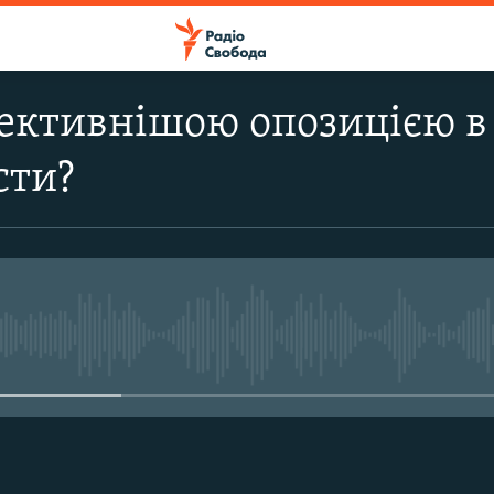
ктивнішою опозицією в 
сти?
No media source currently avail