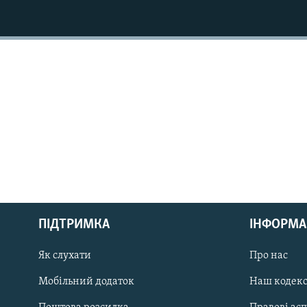
МУЛЬТИМЕДІА
ФОТО
СПЕЦПРОЄКТИ
ПОДКАСТИ
КРИМ РЕАЛІЇ
РУС
ПІДТРИМКА
ІНФОРМА
УКР
КТАТ
Як слухати
Про нас
Мобільний додаток
Наш кодек
ДОЛУЧАЙСЯ!