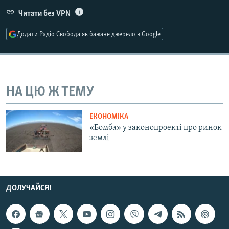
МУЛЬТИМЕДІА
Читати без VPN
ФОТО
Додати Радіо Свобода як бажане джерело в Google
СПЕЦПРОЄКТИ
ПОДКАСТИ
НА ЦЮ Ж ТЕМУ
КРИМ РЕАЛІЇ
РУС
ЕКОНОМІКА
УКР
«Бомба» у законопроекті про ринок
землі
КТАТ
ДОЛУЧАЙСЯ!
ДОЛУЧАЙСЯ!