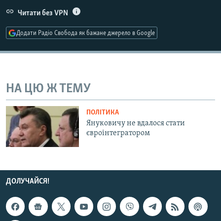
КИТАЙ.ВИКЛИКИ
Читати без VPN
МУЛЬТИМЕДІА
Додати Радіо Свобода як бажане джерело в Google
ФОТО
СПЕЦПРОЄКТИ
ПОДКАСТИ
НА ЦЮ Ж ТЕМУ
КРИМ РЕАЛІЇ
ПОЛІТИКА
РУС
Януковичу не вдалося стати
євроінтегратором
УКР
КТАТ
ДОЛУЧАЙСЯ!
ДОЛУЧАЙСЯ!