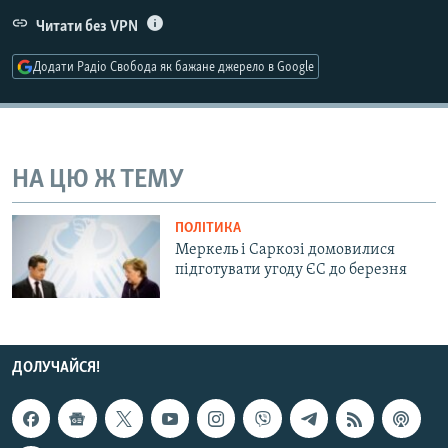
МУЛЬТИМЕДІА
Читати без VPN
ФОТО
Додати Радіо Свобода як бажане джерело в Google
СПЕЦПРОЄКТИ
ПОДКАСТИ
НА ЦЮ Ж ТЕМУ
КРИМ РЕАЛІЇ
РУС
ПОЛІТИКА
УКР
Меркель і Саркозі домовилися
підготувати угоду ЄС до березня
КТАТ
ДОЛУЧАЙСЯ!
ДОЛУЧАЙСЯ!