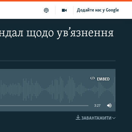
Додайте нас у Google
андал щодо ув’язнення
EMBED
able
3:27
ЗАВАНТАЖИТИ
EMBED