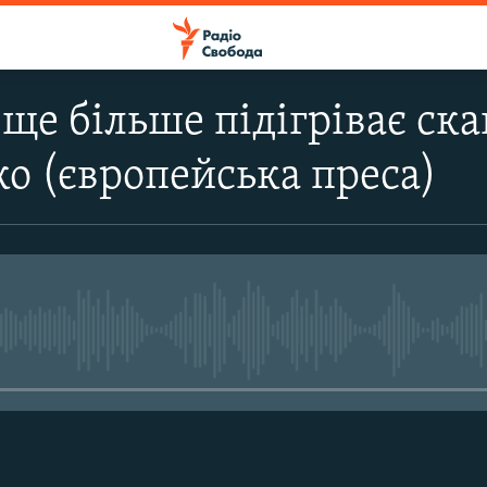
ще більше підігріває ск
 (європейська преса)
No media source currently avail