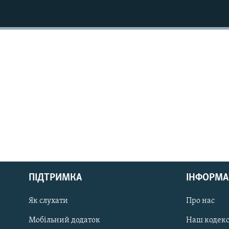
МУЛЬТИМЕДІА
ФОТО
СПЕЦПРОЄКТИ
ПОДКАСТИ
КРИМ РЕАЛІЇ
РУС
ПІДТРИМКА
ІНФОРМА
УКР
КТАТ
Як слухати
Про нас
Мобільний додаток
Наш кодек
ДОЛУЧАЙСЯ!