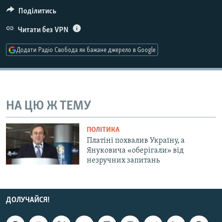
МУЛЬТИМЕДІА
Поділитись
ФОТО
Читати без VPN
СПЕЦПРОЄКТИ
Додати Радіо Свобода як бажане джерело в Google
ПОДКАСТИ
КРИМ РЕАЛІЇ
РУС
НА ЦЮ Ж ТЕМУ
УКР
ПОЛІТИКА
КТАТ
Платіні похвалив Україну, а
Януковича «оберігали» від
незручних запитань
ДОЛУЧАЙСЯ!
ДОЛУЧАЙСЯ!