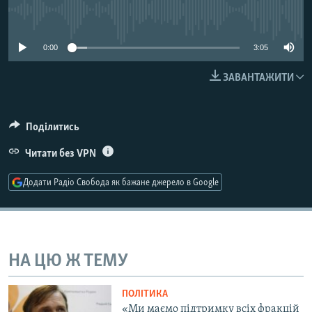
МУЛЬТИМЕДІА
No media source currently available
ФОТО
0:00
3:05
СПЕЦПРОЄКТИ
ЗАВАНТАЖИТИ
ПОДКАСТИ
КРИМ РЕАЛІЇ
Поділитись
РУС
Читати без VPN
УКР
Додати Радіо Свобода як бажане джерело в Google
КТАТ
ДОЛУЧАЙСЯ!
НА ЦЮ Ж ТЕМУ
ПОЛІТИКА
«Ми маємо підтримку всіх фракцій