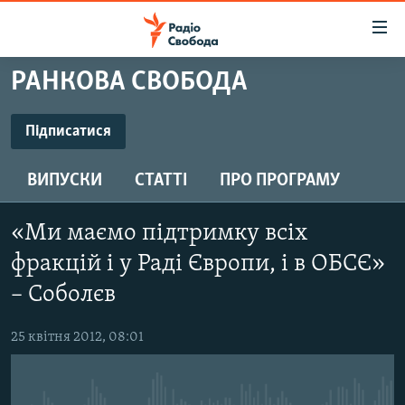
Доступність
посилання
Перейти
РАНКОВА СВОБОДА
до
РАДІО СВОБОДА – 70 РОКІВ
основного
ВСЕ ЗА ДОБУ
Підписатися
матеріалу
ПІДПИСАТИСЯ
СТАТТІ
Перейти
ВИПУСКИ
СТАТТІ
ПРО ПРОГРАМУ
до
ВІЙНА
ПОЛІТИКА
основної
Підписатися
РОСІЙСЬКА «ФІЛЬТРАЦІЯ»
ЕКОНОМІКА
навігації
«Ми маємо підтримку всіх
Перейти
ДОНБАС.РЕАЛІЇ
СУСПІЛЬСТВО
фракцій і у Раді Європи, і в ОБСЄ»
до
КРИМ.РЕАЛІЇ
– Соболєв
КУЛЬТУРА
пошуку
ТИ ЯК?
СПОРТ
25 квітня 2012, 08:01
СХЕМИ
УКРАЇНА
КИТАЙ.ВИКЛИКИ
СВІТ