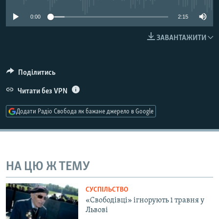
МУЛЬТИМЕДІА
0:00
2:15
ФОТО
ЗАВАНТАЖИТИ
СПЕЦПРОЄКТИ
ПОДКАСТИ
Поділитись
КРИМ РЕАЛІЇ
Читати без VPN
РУС
Додати Радіо Свобода як бажане джерело в Google
УКР
КТАТ
ДОЛУЧАЙСЯ!
НА ЦЮ Ж ТЕМУ
СУСПІЛЬСТВО
«Свободівці» ігнорують 1 травня у
Львові