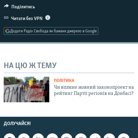
МУЛЬТИМЕДІА
Поділитись
ФОТО
Читати без VPN
СПЕЦПРОЄКТИ
Додати Радіо Свобода як бажане джерело в Google
ПОДКАСТИ
КРИМ РЕАЛІЇ
РУС
НА ЦЮ Ж ТЕМУ
УКР
ПОЛІТИКА
КТАТ
Чи вплине мовний законопроект на
рейтинг Партії регіонів на Донбасі?
ДОЛУЧАЙСЯ!
ДОЛУЧАЙСЯ!