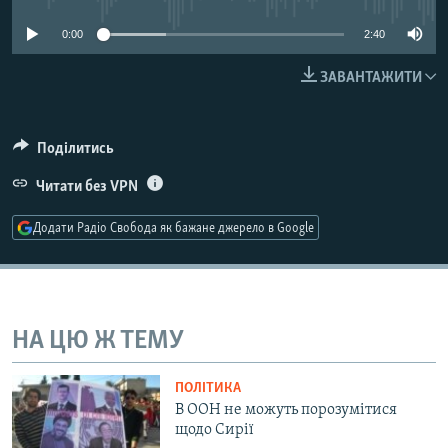
МУЛЬТИМЕДІА
0:00
2:40
ФОТО
ЗАВАНТАЖИТИ
СПЕЦПРОЄКТИ
ПОДКАСТИ
Поділитись
КРИМ РЕАЛІЇ
Читати без VPN
РУС
Додати Радіо Свобода як бажане джерело в Google
УКР
КТАТ
ДОЛУЧАЙСЯ!
НА ЦЮ Ж ТЕМУ
ПОЛІТИКА
В ООН не можуть порозумітися
щодо Сирії