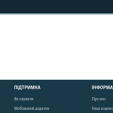
КИТАЙ.ВИКЛИКИ
МУЛЬТИМЕДІА
ФОТО
СПЕЦПРОЄКТИ
ПОДКАСТИ
КРИМ РЕАЛІЇ
РУС
ПІДТРИМКА
ІНФОРМА
УКР
КТАТ
Як слухати
Про нас
Мобільний додаток
Наш кодек
ДОЛУЧАЙСЯ!