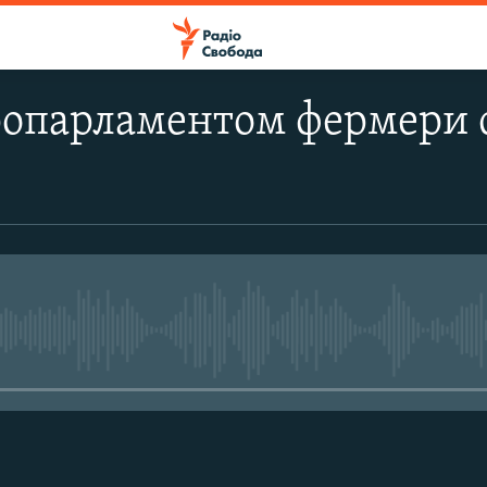
ропарламентом фермери 
No media source currently avail