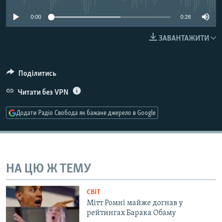
МУЛЬТИМЕДІА
0:00
0:28
ФОТО
ЗАВАНТАЖИТИ
СПЕЦПРОЄКТИ
ПОДКАСТИ
Поділитись
КРИМ РЕАЛІЇ
Читати без VPN
РУС
Додати Радіо Свобода як бажане джерело в Google
УКР
КТАТ
ДОЛУЧАЙСЯ!
НА ЦЮ Ж ТЕМУ
СВІТ
Мітт Ромні майже догнав у
рейтингах Барака Обаму