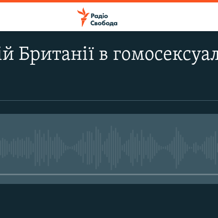
й Британії в гомосексуал
No media source currently avail