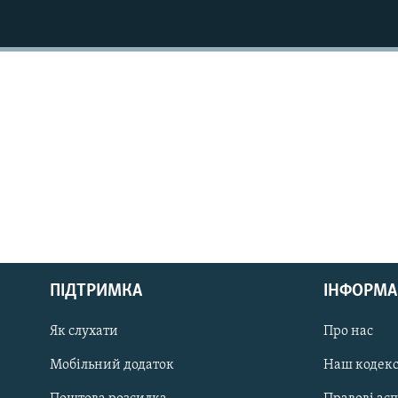
МУЛЬТИМЕДІА
ФОТО
СПЕЦПРОЄКТИ
ПОДКАСТИ
КРИМ РЕАЛІЇ
РУС
ПІДТРИМКА
ІНФОРМА
УКР
КТАТ
Як слухати
Про нас
Мобільний додаток
Наш кодек
ДОЛУЧАЙСЯ!