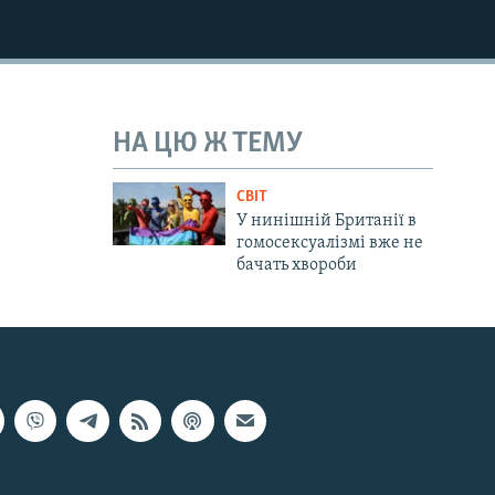
НА ЦЮ Ж ТЕМУ
СВІТ
У нинішній Британії в
гомосексуалізмі вже не
бачать хвороби