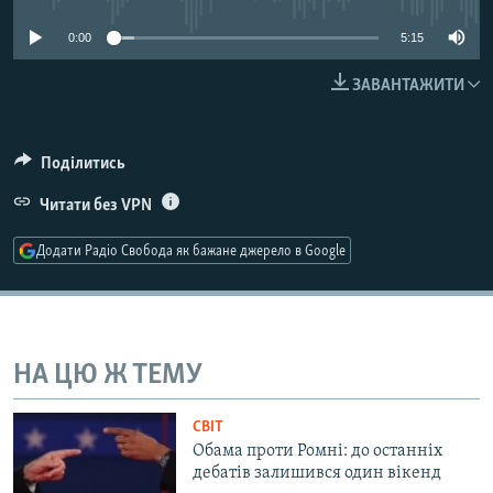
МУЛЬТИМЕДІА
0:00
5:15
ФОТО
ЗАВАНТАЖИТИ
СПЕЦПРОЄКТИ
ПОДКАСТИ
Поділитись
КРИМ РЕАЛІЇ
Читати без VPN
РУС
Додати Радіо Свобода як бажане джерело в Google
УКР
КТАТ
ДОЛУЧАЙСЯ!
НА ЦЮ Ж ТЕМУ
СВІТ
Обама проти Ромні: до останніх
дебатів залишився один вікенд