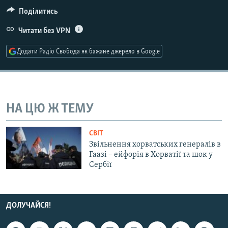
МУЛЬТИМЕДІА
Поділитись
ФОТО
Читати без VPN
СПЕЦПРОЄКТИ
Додати Радіо Свобода як бажане джерело в Google
ПОДКАСТИ
КРИМ РЕАЛІЇ
РУС
НА ЦЮ Ж ТЕМУ
УКР
СВІТ
КТАТ
Звільнення хорватських генералів в
Гаазі – ейфорія в Хорватії та шок у
Сербії
ДОЛУЧАЙСЯ!
ДОЛУЧАЙСЯ!