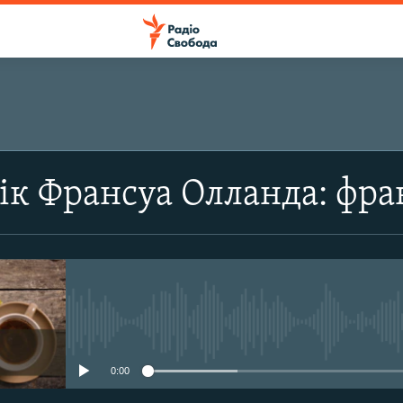
ПІДПИСАТИСЯ
к Франсуа Олланда: фра
Apple Podcasts
Підписатися
No media source currently avail
0:00