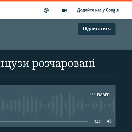
Додайте нас у Google
Підписатися
нцузи розчаровані
EMBED
able
3:13