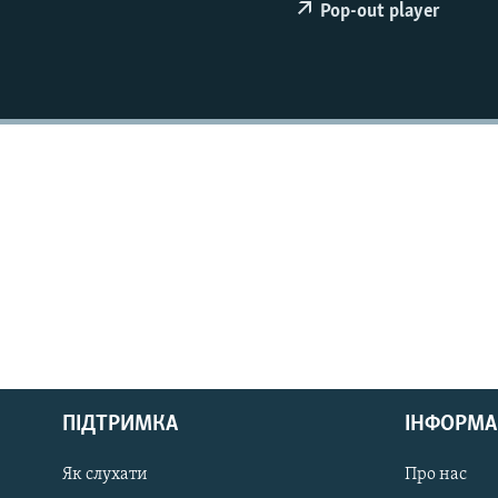
МУЛЬТИМЕДІА
Pop-out player
ФОТО
СПЕЦПРОЄКТИ
ПОДКАСТИ
КРИМ РЕАЛІЇ
РУС
ПІДТРИМКА
ІНФОРМА
УКР
КТАТ
Як слухати
Про нас