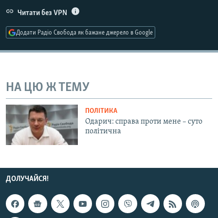
МУЛЬТИМЕДІА
Читати без VPN
ФОТО
Додати Радіо Свобода як бажане джерело в Google
СПЕЦПРОЄКТИ
ПОДКАСТИ
НА ЦЮ Ж ТЕМУ
КРИМ РЕАЛІЇ
РУС
ПОЛІТИКА
УКР
Одарич: справа проти мене – суто
політична
КТАТ
ДОЛУЧАЙСЯ!
ДОЛУЧАЙСЯ!