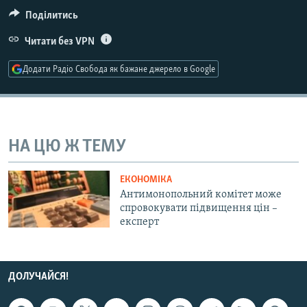
МУЛЬТИМЕДІА
Поділитись
ФОТО
Читати без VPN
СПЕЦПРОЄКТИ
Додати Радіо Свобода як бажане джерело в Google
ПОДКАСТИ
КРИМ РЕАЛІЇ
РУС
НА ЦЮ Ж ТЕМУ
УКР
ЕКОНОМІКА
КТАТ
Антимонопольний комітет може
спровокувати підвищення цін –
експерт
ДОЛУЧАЙСЯ!
ДОЛУЧАЙСЯ!