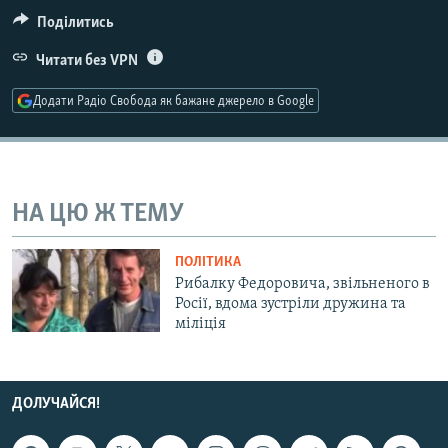
КИТАЙ.ВИКЛИКИ
Поділитись
МУЛЬТИМЕДІА
Читати без VPN
ФОТО
Додати Радіо Свобода як бажане джерело в Google
СПЕЦПРОЄКТИ
ПОДКАСТИ
НА ЦЮ Ж ТЕМУ
КРИМ РЕАЛІЇ
РУС
ПОЛІТИКА
УКР
Рибалку Федоровича, звільненого в
Росії, вдома зустріли дружина та
КТАТ
міліція
ДОЛУЧАЙСЯ!
ДОЛУЧАЙСЯ!