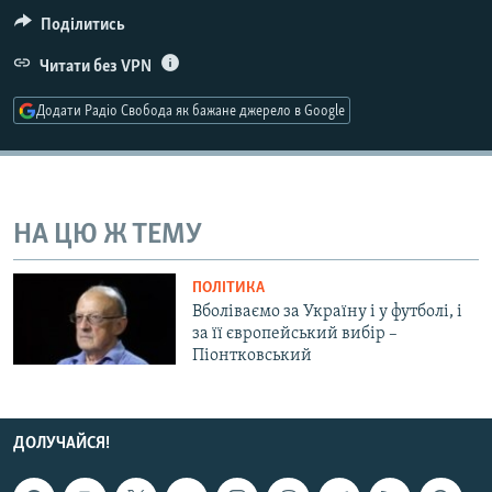
МУЛЬТИМЕДІА
Поділитись
ФОТО
Читати без VPN
СПЕЦПРОЄКТИ
Додати Радіо Свобода як бажане джерело в Google
ПОДКАСТИ
КРИМ РЕАЛІЇ
РУС
НА ЦЮ Ж ТЕМУ
УКР
ПОЛІТИКА
КТАТ
Вболіваємо за Україну і у футболі, і
за її європейський вибір –
Піонтковський
ДОЛУЧАЙСЯ!
ДОЛУЧАЙСЯ!