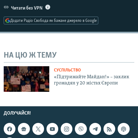
МУЛЬТИМЕДІА
Читати без VPN
ФОТО
Додати Радіо Свобода як бажане джерело в Google
СПЕЦПРОЄКТИ
ПОДКАСТИ
НА ЦЮ Ж ТЕМУ
КРИМ РЕАЛІЇ
РУС
СУСПІЛЬСТВО
УКР
«Підтримайте Майдан!» – заклик
громадян у 20 містах Європи
КТАТ
ДОЛУЧАЙСЯ!
ДОЛУЧАЙСЯ!