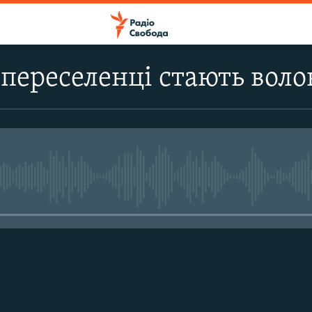
 переселенці стають вол
No media source currently avail