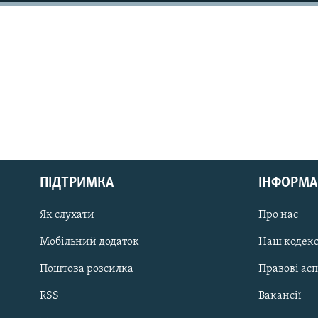
МУЛЬТИМЕДІА
ФОТО
СПЕЦПРОЄКТИ
ПОДКАСТИ
КРИМ РЕАЛІЇ
ПІДТРИМКА
ІНФОРМА
РУС
Як слухати
Про нас
УКР
КТАТ
Мобільний додаток
Наш кодек
Поштова розсилка
Правові ас
ДОЛУЧАЙСЯ!
RSS
Вакансії