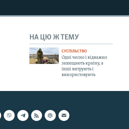
НА ЦЮ Ж ТЕМУ
СУСПІЛЬСТВО
Одні чесно і відважно
захищають країну, а
інші хитрують і
використовують