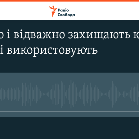
о і відважно захищають к
і використовують
No media source currently avail