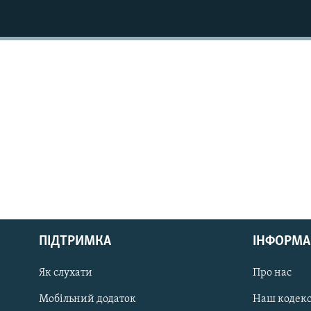
КИТАЙ.ВИКЛИКИ
МУЛЬТИМЕДІА
ФОТО
СПЕЦПРОЄКТИ
ПОДКАСТИ
КРИМ РЕАЛІЇ
РУС
ПІДТРИМКА
ІНФОРМА
УКР
КТАТ
Як слухати
Про нас
Мобільний додаток
Наш кодек
ДОЛУЧАЙСЯ!