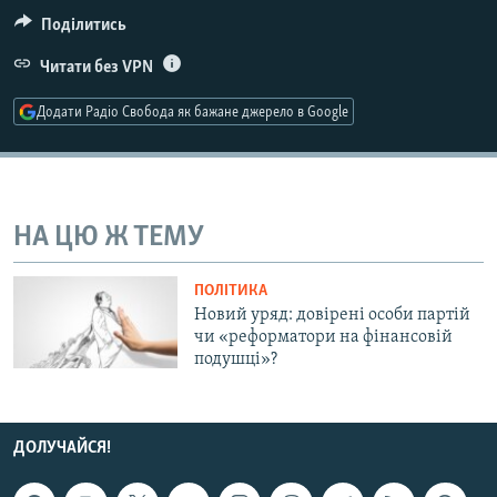
МУЛЬТИМЕДІА
Поділитись
ФОТО
Читати без VPN
СПЕЦПРОЄКТИ
Додати Радіо Свобода як бажане джерело в Google
ПОДКАСТИ
КРИМ РЕАЛІЇ
РУС
НА ЦЮ Ж ТЕМУ
УКР
ПОЛІТИКА
КТАТ
Новий уряд: довірені особи партій
чи «реформатори на фінансовій
подушці»?
ДОЛУЧАЙСЯ!
ДОЛУЧАЙСЯ!