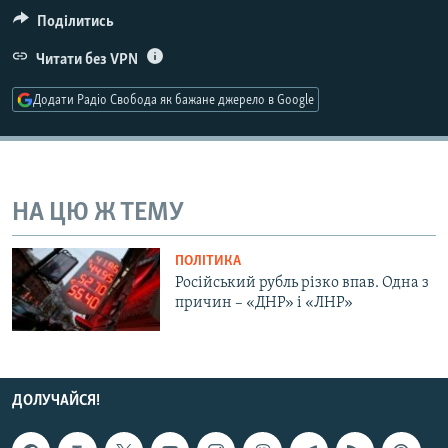
МУЛЬТИМЕДІА
Поділитись
ФОТО
Читати без VPN
СПЕЦПРОЄКТИ
Додати Радіо Свобода як бажане джерело в Google
ПОДКАСТИ
КРИМ РЕАЛІЇ
РУС
НА ЦЮ Ж ТЕМУ
УКР
ПОЛІТИКА
КТАТ
Російський рубль різко впав. Одна з
причин – «ДНР» і «ЛНР»
ДОЛУЧАЙСЯ!
ДОЛУЧАЙСЯ!