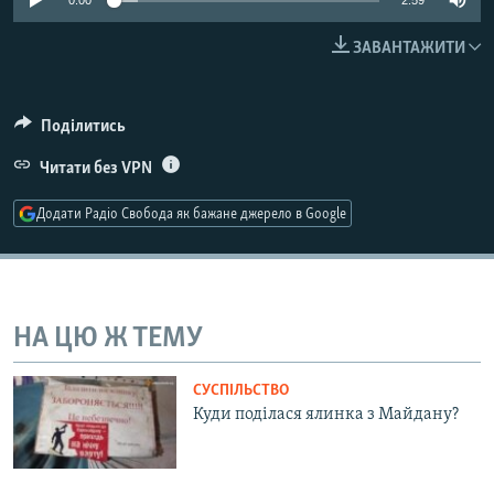
0:00
2:59
МУЛЬТИМЕДІА
ЗАВАНТАЖИТИ
ФОТО
СПЕЦПРОЄКТИ
Поділитись
ПОДКАСТИ
Читати без VPN
КРИМ РЕАЛІЇ
Додати Радіо Свобода як бажане джерело в Google
РУС
УКР
КТАТ
НА ЦЮ Ж ТЕМУ
ДОЛУЧАЙСЯ!
СУСПІЛЬСТВО
Куди поділася ялинка з Майдану?