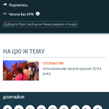
МУЛЬТИМЕДІА
Поділитись
ФОТО
Читати без VPN
СПЕЦПРОЄКТИ
Додати Радіо Свобода як бажане джерело в Google
ПОДКАСТИ
КРИМ РЕАЛІЇ
РУС
НА ЦЮ Ж ТЕМУ
УКР
СУСПІЛЬСТВО
КТАТ
Азія вшановує жертв цунамі 2004
року
ДОЛУЧАЙСЯ!
ДОЛУЧАЙСЯ!