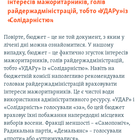
інтересів мажоритарників, голів
райдержадміністрацій, тобто «УДАРу» із
«Солідарністю».
Повірте, бюджет – це не той документ, з яким у
лічені дні можна ознайомитися. У нашому
випадку, бюджет – це фактично згусток інтересів
мажоритарників, голів райдержадміністрацій,
тобто «УДАРу» із «Солідарністю». Навіть на
бюджетній комісії наполегливо рекомендували
головам райдержадміністрацій враховувати
інтереси мажоритарників. Це є чистої води
використання адміністративного ресурсу. «УДАР» і
«Солідарність» голосували «за», бо цей бюджет
враховує їхні побажання напередодні місцевих
виборів восени. Фракції меншості – «Самопоміч»,
Радикальна партія, «Демальянс» – голосували
«проти» або «утримувалися».