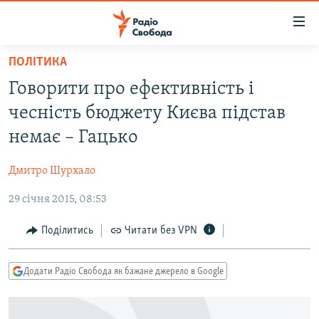
Доступність
посилання
Перейти
ПОЛІТИКА
до
РАДІО СВОБОДА – 70 РОКІВ
Говорити про ефективність і
основного
ВСЕ ЗА ДОБУ
матеріалу
чесність бюджету Києва підстав
СТАТТІ
Перейти
немає – Гацько
до
ВІЙНА
ПОЛІТИКА
основної
Дмитро Шурхало
РОСІЙСЬКА «ФІЛЬТРАЦІЯ»
ЕКОНОМІКА
навігації
Перейти
29 січня 2015, 08:53
ДОНБАС.РЕАЛІЇ
СУСПІЛЬСТВО
до
КРИМ.РЕАЛІЇ
КУЛЬТУРА
Поділитись
Читати без VPN
пошуку
ТИ ЯК?
СПОРТ
Додати Радіо Свобода як бажане джерело в Google
СХЕМИ
УКРАЇНА
КИТАЙ.ВИКЛИКИ
СВІТ