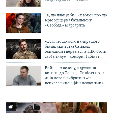
Та, що планує бій. Як воює і про що
мріє офіцерка батальйону
«Свобода» Маргарита
«Боляче, що мого найкращого
бійця, який став батьком-
одинаком і перевівся в ТЦК, б’ють
свої в тилу» – комбриг Габінет
Вийшов з полону, а дружина
виїхала до Польщі. Як після 1000
днів неволі вибратися «із
психологічної і фінансової ями»