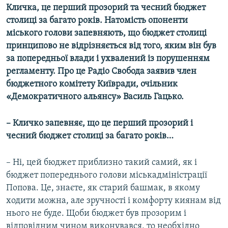
Кличка, це перший прозорий та чесний бюджет
Усі сайти RFE/RL
столиці за багато років. Натомість опоненти
міського голови запевняють, що бюджет столиці
принципово не відрізняється від того, яким він був
за попередньої влади і ухвалений із порушенням
регламенту. Про це Радіо Свобода заявив член
бюджетного комітету Київради, очільник
«Демократичного альянсу» Василь Гацько.
– Кличко запевняє, що це перший прозорий і
чесний бюджет столиці за багато років…
– Ні, цей бюджет приблизно такий самий, як і
бюджет попереднього голови міськадміністрації
Попова. Це, знаєте, як старий башмак, в якому
ходити можна, але зручності і комфорту киянам від
нього не буде. Щоби бюджет був прозорим і
відповідним чином виконувався, то необхідно