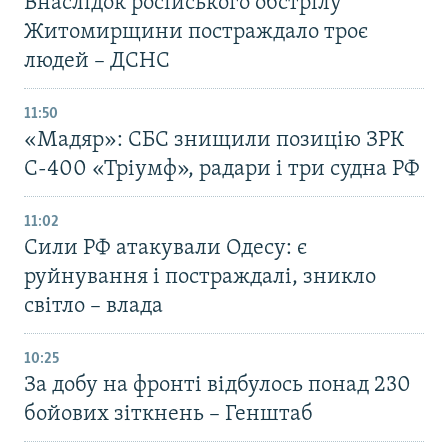
Внаслідок російського обстрілу
Житомирщини постраждало троє
людей – ДСНС
11:50
«Мадяр»: СБС знищили позицію ЗРК
С-400 «Тріумф», радари і три судна РФ
11:02
Сили РФ атакували Одесу: є
руйнування і постраждалі, зникло
світло – влада
10:25
За добу на фронті відбулось понад 230
бойових зіткнень – Генштаб