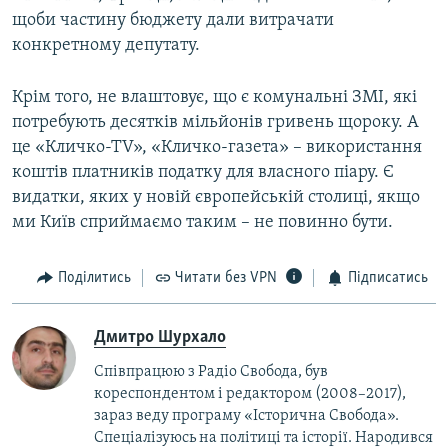
щоби частину бюджету дали витрачати
конкретному депутату.
Крім того, не влаштовує, що є комунальні ЗМІ, які
потребують десятків мільйонів гривень щороку. А
це «Кличко-ТV», «Кличко-газета» – використання
коштів платників податку для власного піару. Є
видатки, яких у новій європейській столиці, якщо
ми Київ сприймаємо таким – не повинно бути.
Поділитись
Читати без VPN
Підписатись
Дмитро Шурхало
Співпрацюю з Радіо Свобода, був
кореcпондентом і редактором (2008–2017),
зараз веду програму «Історична Свобода».
Спеціалізуюсь на політиці та історії. Народився