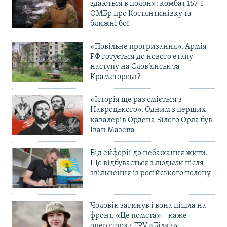
здаються в полон»: комбат 157-ї
ОМБр про Костянтинівку та
ближні бої
«Повільне прогризання». Армія
РФ готується до нового етапу
наступу на Слов’янськ та
Краматорськ?
«Історія ще раз сміється з
Навроцького». Одним з перших
кавалерів Ордена Білого Орла був
Іван Мазепа
Від ейфорії до небажання жити.
Що відбувається з людьми після
звільнення із російського полону
Чоловік загинув і вона пішла на
фронт. «Це помста» – каже
операторка FPV «Білка»