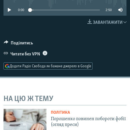
МУЛЬТИМЕДІА
0:00
2:50
ФОТО
ЗАВАНТАЖИТИ
СПЕЦПРОЄКТИ
ПОДКАСТИ
Поділитись
КРИМ РЕАЛІЇ
Читати без VPN
РУС
Додати Радіо Свобода як бажане джерело в Google
УКР
КТАТ
ДОЛУЧАЙСЯ!
НА ЦЮ Ж ТЕМУ
ПОЛІТИКА
Порошенко повинен побороти фобії
(огляд преси)