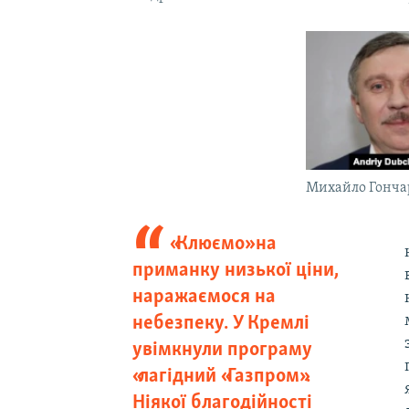
Михайло Гонча
«Клюємо» на
приманку низької ціни,
наражаємося на
небезпеку. У Кремлі
увімкнули програму
«лагідний «Газпром».
Ніякої благодійності