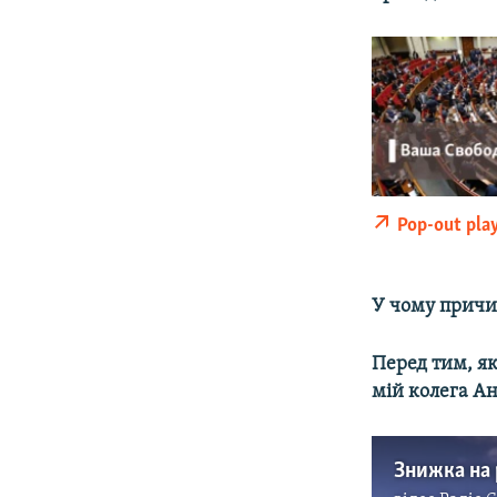
Pop-out pla
У чому причин
Перед тим, я
мій колега Ан
Знижка на 