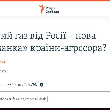
й газ від Росії – нова
анка» країни-агресора?
ков
23:57
ь
Читати без VPN
обода як бажане джерело в Google