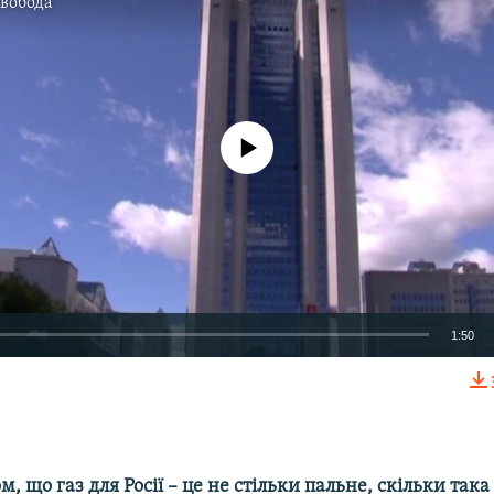
Свобода
No media source currently available
1:50
EMBED
м, що газ для Росії – це не стільки пальне, скільки так