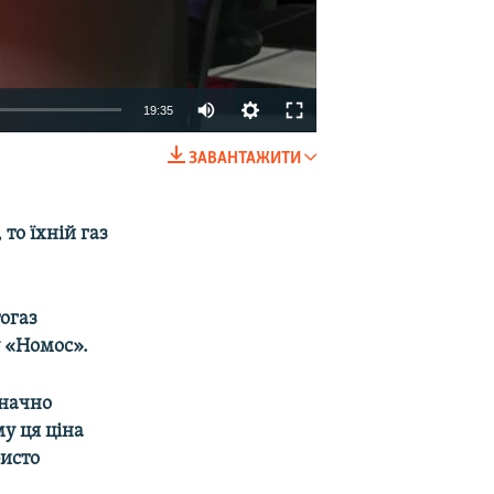
19:35
ЗАВАНТАЖИТИ
EMBED
SHARE
то їхній газ
огаз
 «Номос».
значно
у ця ціна
бисто