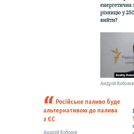
енергетична з
різницю у 250
вийти?
Андрій Коболє
Російське паливо буде
альтернативою до палива
з ЄС
Андрій Коболєв