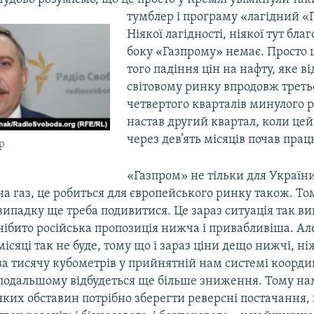
тумблер і програму «лагідний «
Ніякої лагідності, ніякої тут благ
боку «Газпрому» немає. Просто ц
того падіння цін на нафту, яке в
світовому ринку впродовж третьо
четвертого кварталів минулого р
настав другий квартал, коли це
через дев’ять місяців почав пра
р
«Газпром» не тільки для Україн
на газ, це робиться для європейського ринку також. То
випадку ще треба подивитися. Це зараз ситуація так ви
нібито російська пропозиція нижча і привабливіша. Ал
місяці так не буде, тому що і зараз ціни дещо нижчі, ні
за тисячу кубометрів у прийнятній нам системі коорди
подальшому відбудеться ще більше зниження. Тому нам
яких обставин потрібно зберегти реверсні постачання,