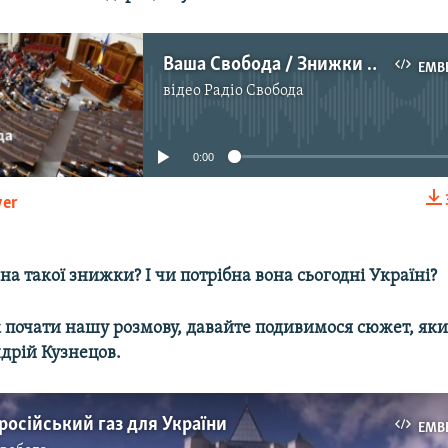
Ваша Свобода / Знижки «Газпрому». Чи є прагнення побудувати відносини між сторонами на прозорих ринкових умовах?
EMB
відео
Радіо Свобода
No media source currently available
0:00
yer
EMBED
а такої знижки? І чи потрібна вона сьогодні Україні?
к почати нашу розмову, давайте подивимося сюжет, яки
дрій Кузнецов.
російський газ для України
EMB