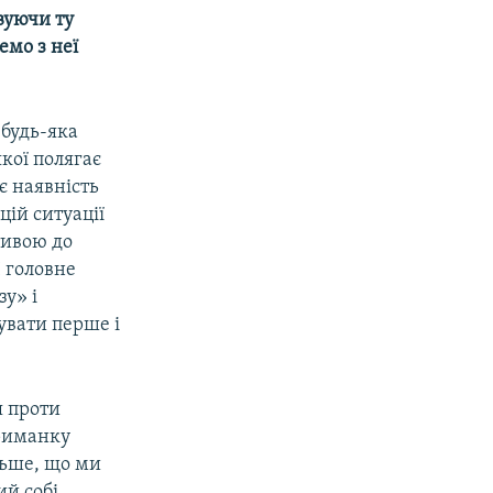
вуючи ту
емо з неї
px
width
будь-яка
якої полягає
є наявність
цій ситуації
тивою до
І головне
зу» і
увати перше і
я проти
приманку
льше, що ми
ий собі