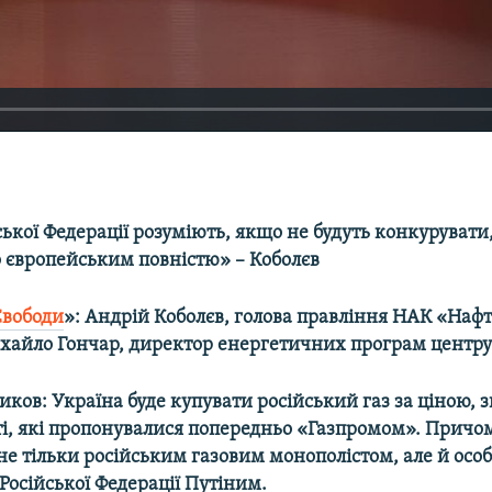
ської Федерації розуміють, якщо не будуть конкурувати, 
о європейським повністю» – Коболєв
Свободи
»: Андрій Коболєв, голова правління НАК «Нафт
хайло Гончар, директор енергетичних програм центру
иков: Україна буде купувати російський газ за ціною, 
і, які пропонувалися попередньо «Газпромом». Причом
е тільки російським газовим монополістом, але й осо
осійської Федерації Путіним.