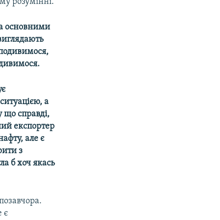
ому розумінні.
ма основними
 виглядають
 подивимося,
одивимося.
ує
ситуацією, а
у що справді,
ьший експортер
нафту, але є
рити з
ла б хоч якась
 позавчора.
 є