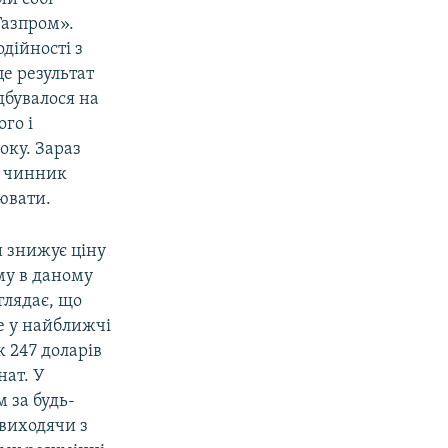
Газпром».
одійності з
е результат
ідбувалося на
го і
оку. Зараз
й чинник
цювати.
и знижує ціну
му в даному
глядає, що
е у найближчі
ж 247 доларів
нат. У
 за будь-
 виходячи з