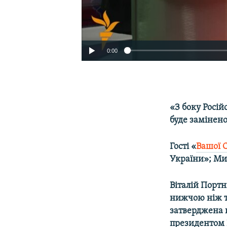
0:00
«З боку Росій
буде замінен
Гості «
Вашої 
України»; Ми
Віталій Портн
нижчою ніж т
затверджена н
президентом Р