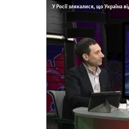
МУЛЬТИМЕДІА
У Росії злякалися, що Україна в
ФОТО
СПЕЦПРОЄКТИ
ПОДКАСТИ