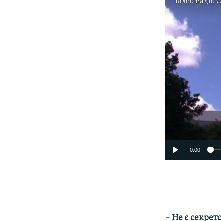
відео
Радіо 
0:00
– Не є секрето