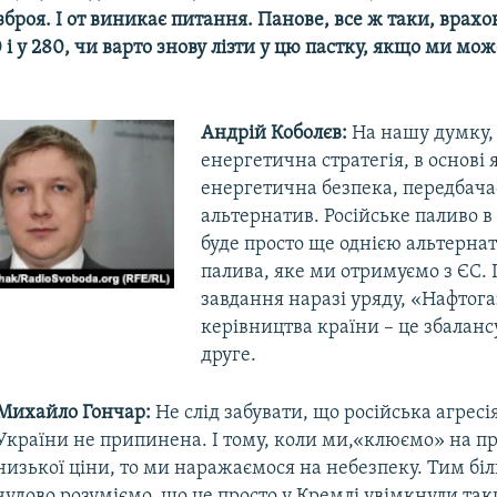
броя. І от виникає питання. Панове, все ж таки, врахо
 і у 280, чи варто знову лізти у цю пастку, якщо ми мож
Андрій Коболєв:
На нашу думку, 
енергетична стратегія, в основі 
енергетична безпека, передбача
альтернатив. Російське паливо в 
буде просто ще однією альтерна
палива, яке ми отримуємо з ЄС. 
завдання наразі уряду, «Нафтога
в
керівництва країни – це збаланс
друге.
Михайло Гончар:
Не слід забувати, що російська агресі
України не припинена. І тому, коли ми,«клюємо» на 
низької ціни, то ми наражаємося на небезпеку. Тим бі
чудово розуміємо, що це просто у Кремлі увімкнули так