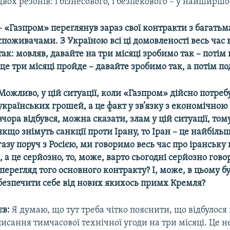
двох резонів: і бізнесового, і безпекового – у найширш
– «Газпром» переглянув зараз свої контракти з багать
споживачами. З Україною всі ці домовленості весь час
так: мовляв, давайте на три місяці зробимо так – потім
ще три місяці пройде – давайте зробимо так, а потім п
Можливо, у цій ситуації, коли «Газпром» дійсно потреб
українських грошей, а це факт у зв’язку з економічною 
вчора відбувся, можна сказати, злам у цій ситуації, том
якщо знімуть санкції проти Ірану, то Іран – це найбіл
газу поруч з Росією, ми говоримо весь час про іранську 
, а це серйозно, то, може, варто сьогодні серйозно гово
ерегляд того основного контракту? І, може, в цьому бу
безпечити себе від нових якихось примх Кремля?
єв:
Я думаю, що тут треба чітко пояснити, що відбулося
писання тимчасової технічної угоди на три місяці. Це не