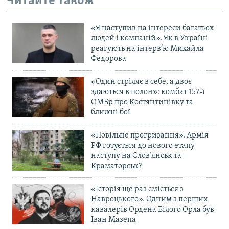
Читайте також
«Я наступив на інтереси багатьох
людей і компаній». Як в Україні
реагують на інтерв’ю Михайла
Федорова
«Один стріляє в себе, а двоє
здаються в полон»: комбат 157-ї
ОМБр про Костянтинівку та
ближні бої
«Повільне прогризання». Армія
РФ готується до нового етапу
наступу на Слов’янськ та
Краматорськ?
«Історія ще раз сміється з
Навроцького». Одним з перших
кавалерів Ордена Білого Орла був
Іван Мазепа