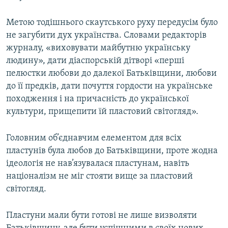
Метою тодішнього скаутського руху передусім було
не загубити дух українства. Словами редакторів
журналу, «виховувати майбутню українську
людину», дати діаспорській дітворі «перші
пелюстки любови до далекої Батьківщини, любови
до її предків, дати почуття гордости на українське
походження і на причасність до української
культури, прищепити їй пластовий світогляд».
Головним об’єднавчим елементом для всіх
пластунів була любов до Батьківщини, проте жодна
ідеологія не нав’язувалася пластунам, навіть
націоналізм не міг стояти вище за пластовий
світогляд.
Пластуни мали бути готові не лише визволяти