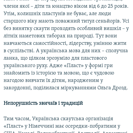
члени якої – діти та юнацтво віком від 6 до 25 років.
Утім, колишніх пластунів не буває, але люди
старшого віку мають поважний титул сеньйорів. Усі
без винятку скаути проходять особливий вишкіл – у
літніх наметових таборах на природі. Тут вони
навчаються самостійності, лідерству, умінню жити
в суспільстві. А українська мова для них – сполучна
ланка, що цілком зрозуміло для пластового
українського руху. Адже «Пласт» у формі гри
знайомить із історією та мовою, що є чудовою
нагодою вивчати їх дітям, народженим у
закордонні, поділилася міркуваннями Ольга Дрозд.
Непорушність звичаїв і традицій
Тим часом, Українська скаутська організація
«
Пласт
»
у Німеччині має осередки-побратими у