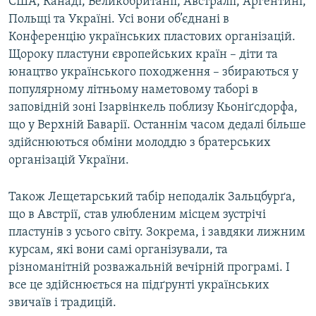
США, Канаді, Великобританії, Австралії, Аргентині,
Польщі та Україні. Усі вони об’єднані в
Конференцію українських пластових організацій.
Щороку пластуни європейських країн – діти та
юнацтво українського походження – збираються у
популярному літньому наметовому таборі в
заповідній зоні Ізарвінкель поблизу Кьоніґсдорфа,
що у Верхній Баварії. Останнім часом дедалі більше
здійснюються обміни молоддю з братерських
організацій України.
Також Лещетарський табір неподалік Зальцбурґа,
що в Австрії, став улюбленим місцем зустрічі
пластунів з усього світу. Зокрема, і завдяки лижним
курсам, які вони самі організували, та
різноманітній розважальній вечірній програмі. І
все це здійснюється на підґрунті українських
звичаїв і традицій.