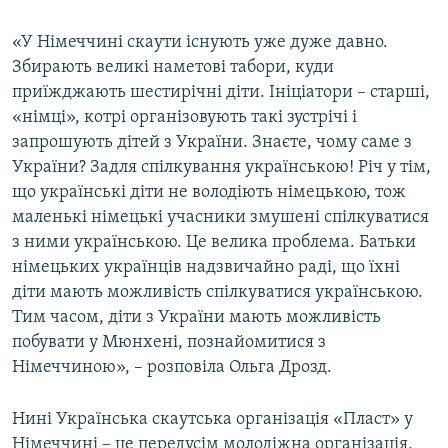
«У Німеччині скаути існують уже дуже давно.
Збирають великі наметові табори, куди
приїжджають шестирічні діти. Ініціатори – старші,
«німці», котрі організовують такі зустрічі і
запрошують дітей з України. Знаєте, чому саме з
України? Задля спілкування українською! Річ у тім,
що українські діти не володіють німецькою, тож
маленькі німецькі учасники змушені спілкуватися
з ними українською. Це велика проблема. Батьки
німецьких українців надзвичайно раді, що їхні
діти мають можливість спілкуватися українською.
Тим часом, діти з України мають можливість
побувати у Мюнхені, познайомитися з
Німеччиною», – розповіла Ольга Дрозд.
Нині Українська скаутська організація «Пласт» у
Німеччині – це передусім молодіжна організація,