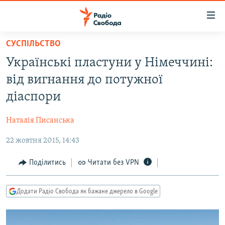
Доступність
посилання
Перейти
СУСПІЛЬСТВО
до
РАДІО СВОБОДА – 70 РОКІВ
Українські пластуни у Німеччині:
основного
ВСЕ ЗА ДОБУ
матеріалу
від вигнання до потужної
СТАТТІ
Перейти
діаспори
до
ВІЙНА
ПОЛІТИКА
основної
Наталія Писанська
РОСІЙСЬКА «ФІЛЬТРАЦІЯ»
ЕКОНОМІКА
навігації
Перейти
22 жовтня 2015, 14:43
ДОНБАС.РЕАЛІЇ
СУСПІЛЬСТВО
до
КРИМ.РЕАЛІЇ
КУЛЬТУРА
Поділитись
Читати без VPN
пошуку
ТИ ЯК?
СПОРТ
Додати Радіо Свобода як бажане джерело в Google
СХЕМИ
УКРАЇНА
ПРИАЗОВ’Я
СВІТ