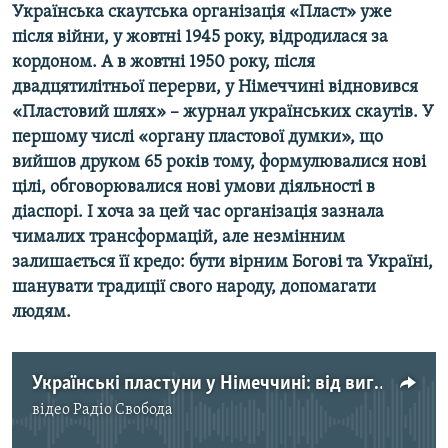
Українська скаутська організація «Пласт» уже
після війни, у жовтні 1945 року, відродилася за
Усі сайти RFE/RL
кордоном. А в жовтні 1950 року, після
двадцятилітньої перерви, у Німеччині відновився
«Пластовий шлях» – журнал українських скаутів. У
першому числі «органу пластової думки», що
вийшов друком 65 років тому, формулювалися нові
цілі, обговорювалися нові умови діяльності в
діаспорі. І хоча за цей час організація зазнала
чималих трансформацій, але незмінним
залишається її кредо: бути вірним Богові та Україні,
шанувати традиції свого народу, допомагати
людям.
Українські пластуни у Німеччині: від вигнання до потужної діаспори
відео
Радіо Свобода
No media source currently available