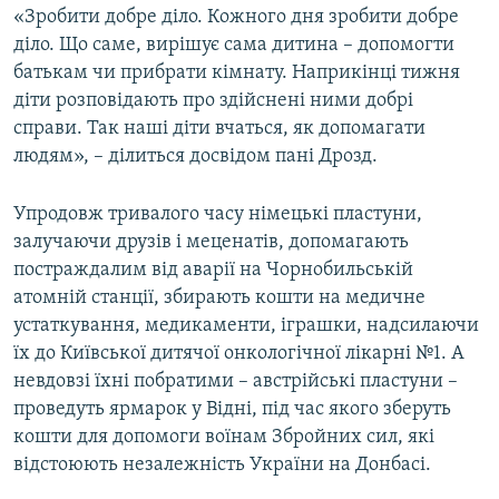
«Зробити добре діло. Кожного дня зробити добре
діло. Що саме, вирішує сама дитина – допомогти
батькам чи прибрати кімнату. Наприкінці тижня
діти розповідають про здійснені ними добрі
справи. Так наші діти вчаться, як допомагати
людям», – ділиться досвідом пані Дрозд.
Упродовж тривалого часу німецькі пластуни,
залучаючи друзів і меценатів, допомагають
постраждалим від аварії на Чорнобильській
атомній станції, збирають кошти на медичне
устаткування, медикаменти, іграшки, надсилаючи
їх до Київської дитячої онкологічної лікарні №1. А
невдовзі їхні побратими – австрійські пластуни –
проведуть ярмарок у Відні, під час якого зберуть
кошти для допомоги воїнам Збройних сил, які
відстоюють незалежність України на Донбасі.