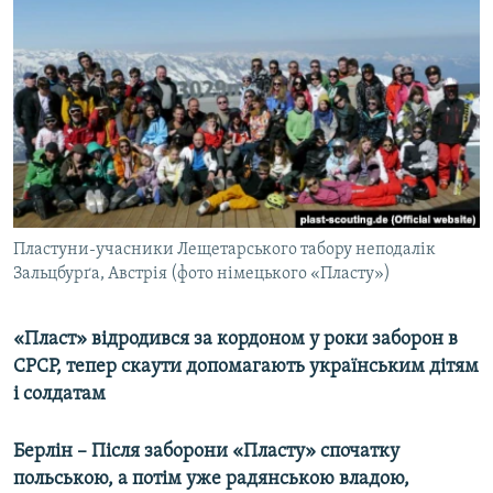
КИТАЙ.ВИКЛИКИ
МУЛЬТИМЕДІА
ФОТО
СПЕЦПРОЄКТИ
ПОДКАСТИ
КРИМ РЕАЛІЇ
Пластуни-учасники Лещетарського табору неподалік
РУС
Зальцбурґа, Австрія (фото німецького «Пласту»)
УКР
«Пласт» відродився за кордоном у роки заборон в
КТАТ
СРСР, тепер скаути допомагають українським дітям
і солдатам
ДОЛУЧАЙСЯ!
Берлін – Після заборони «Пласту» спочатку
польською, а потім уже радянською владою,