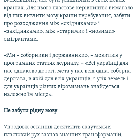
Батьківщину, але бути успішними в своїх нових
країнах. Для цього пластове керівництво вимагало
від них вивчити мову країни перебування, забути
про розходження між «східняками» і
«західняками», між «старими» і «новими»
емігрантами.
«Ми – соборники і державники», – мовиться у
програмних статтях журналу. – «Всі українці для
нас однаково дорогі, мета у нас всіх одна: соборна
держава, в якій для всіх українців, з усіх земель і
для українців різних віровизнань знайдеться
належне їм місце».
Не забути рідну мову
Упродовж останніх десятиліть скаутський
пластовий рух зазнав значних трансформацій,