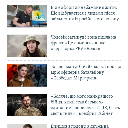
Від ейфорії до небажання жити.
Що відбувається з людьми після
звільнення із російського полону
Чоловік загинув і вона пішла на
фронт. «Це помста» – каже
операторка FPV «Білка»
Та, що планує бій. Як воює і про що
мріє офіцерка батальйону
«Свобода» Маргарита
«Боляче, що мого найкращого
бійця, який став батьком-
одинаком і перевівся в ТЦК, б’ють
свої в тилу» – комбриг Габінет
Вийшов з полону, а дружина