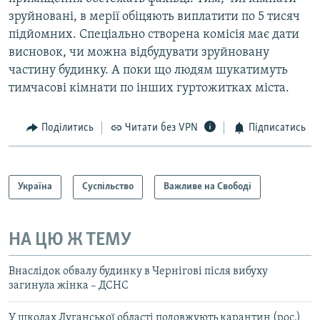
зруйновані, в мерії обіцяють виплатити по 5 тисяч
підйомних. Спеціально створена комісія має дати
висновок, чи можна відбудувати зруйновану
частину будинку. А поки що людям шукатимуть
тимчасові кімнати по інших гуртожитках міста.
Поділитись
Читати без VPN
Підписатись
Україна
Суспільство
Важливе на Свободі
НА ЦЮ Ж ТЕМУ
Внаслідок обвалу будинку в Чернігові після вибуху
загинула жінка – ДСНС
У школах Луганської області подовжують карантин (рос.)