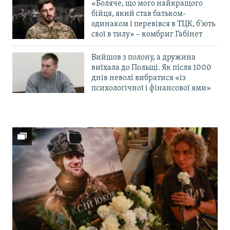
«Боляче, що мого найкращого
бійця, який став батьком-
одинаком і перевівся в ТЦК, б’ють
свої в тилу» – комбриг Габінет
Вийшов з полону, а дружина
виїхала до Польщі. Як після 1000
днів неволі вибратися «із
психологічної і фінансової ями»