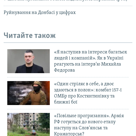
Руйнування на Донбасі у цифрах
Читайте також
«Я наступив на інтереси багатьох
людей і компаній». Як в Україні
реагують на інтерв’ю Михайла
Федорова
«Один стріляє в себе, а двоє
здаються в полон»: комбат 157-ї
ОМБр про Костянтинівку та
ближні бої
«Повільне прогризання». Армія
РФ готується до нового етапу
наступу на Слов’янськ та
Краматорськ?