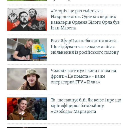
«Історія ще раз сміється з
Навроцького». Одним з перших
кавалерів Ордена Білого Орла був
Іван Мазепа
Від ейфорії до небажання жити.
Що відбувається з людьми після
звільнення із російського полону
Чоловік загинув і вона пішла на
фронт. «Це помста» – каже
операторка FPV «Білка»
Та, що планує бій. Як воює і про що
мріє офіцерка батальйону
«Свобода» Маргарита