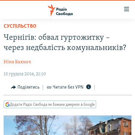
Доступність
посилання
Перейти
СУСПІЛЬСТВО
до
РАДІО СВОБОДА – 70 РОКІВ
​Чернігів: обвал гуртожитку –
основного
ВСЕ ЗА ДОБУ
матеріалу
через недбалість комунальників?
СТАТТІ
Перейти
до
Ніна Бахмач
ВІЙНА
ПОЛІТИКА
основної
13 грудня 2016, 21:10
РОСІЙСЬКА «ФІЛЬТРАЦІЯ»
ЕКОНОМІКА
навігації
Перейти
ДОНБАС.РЕАЛІЇ
СУСПІЛЬСТВО
Поділитись
Читати без VPN
до
КРИМ.РЕАЛІЇ
КУЛЬТУРА
пошуку
Додати Радіо Свобода як бажане джерело в Google
ТИ ЯК?
СПОРТ
СХЕМИ
УКРАЇНА
КИТАЙ.ВИКЛИКИ
СВІТ