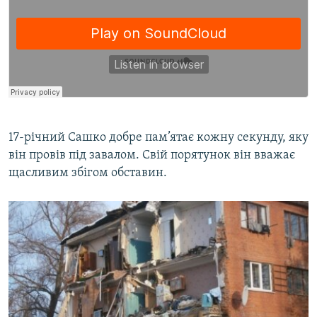
Усі сайти RFE/RL
​17-річний Сашко добре пам’ятає кожну секунду, яку
він провів під завалом. Свій порятунок він вважає
щасливим збігом обставин.