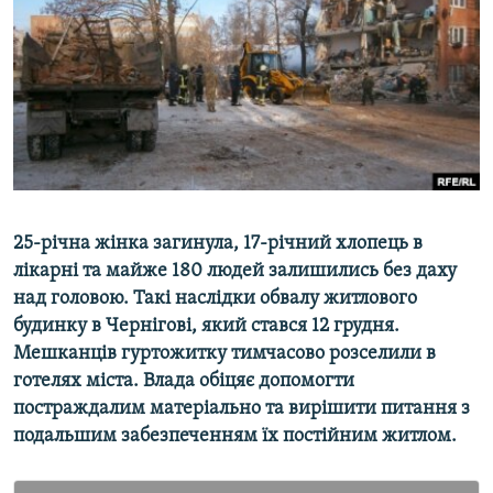
МУЛЬТИМЕДІА
ФОТО
СПЕЦПРОЄКТИ
ПОДКАСТИ
КРИМ РЕАЛІЇ
РУС
25-річна жінка загинула, 17-річний хлопець в
УКР
лікарні та майже 180 людей залишились без даху
над головою. Такі наслідки обвалу житлового
КТАТ
будинку в Чернігові, який стався 12 грудня.
Мешканців гуртожитку тимчасово розселили в
ДОЛУЧАЙСЯ!
готелях міста. Влада обіцяє допомогти
постраждалим матеріально та вирішити питання з
подальшим забезпеченням їх постійним житлом.