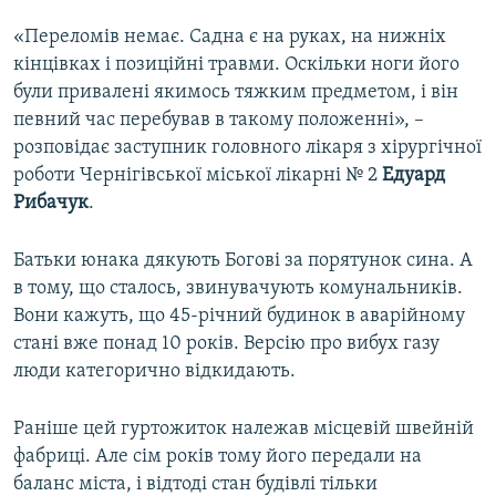
«Переломів немає. Садна є на руках, на нижніх
кінцівках і позиційні травми. Оскільки ноги його
були привалені якимось тяжким предметом, і він
певний час перебував в такому положенні», –
розповідає заступник головного лікаря з хірургічної
роботи Чернігівської міської лікарні № 2
Едуард
Рибачук
.
Батьки юнака дякують Богові за порятунок сина. А
в тому, що сталось, звинувачують комунальників.
Вони кажуть, що 45-річний будинок в аварійному
стані вже понад 10 років. Версію про вибух газу
люди категорично відкидають.
Раніше цей гуртожиток належав місцевій швейній
фабриці. Але сім років тому його передали на
баланс міста, і відтоді стан будівлі тільки