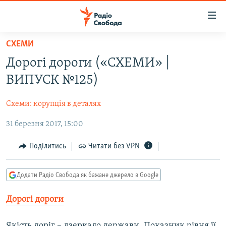
Доступність
посилання
Перейти
СХЕМИ
до
РАДІО СВОБОДА – 70 РОКІВ
Дорогі дороги («СХЕМИ» |
основного
ВСЕ ЗА ДОБУ
матеріалу
ВИПУСК №125)
СТАТТІ
Перейти
до
Схеми: корупція в деталях
ВІЙНА
ПОЛІТИКА
основної
31 березня 2017, 15:00
РОСІЙСЬКА «ФІЛЬТРАЦІЯ»
ЕКОНОМІКА
навігації
Перейти
ДОНБАС.РЕАЛІЇ
СУСПІЛЬСТВО
Поділитись
Читати без VPN
до
КРИМ.РЕАЛІЇ
КУЛЬТУРА
пошуку
Додати Радіо Свобода як бажане джерело в Google
ТИ ЯК?
СПОРТ
СХЕМИ
Дорогі дороги
УКРАЇНА
КИТАЙ.ВИКЛИКИ
СВІТ
Якість доріг – дзеркало держави. Показник рівня її