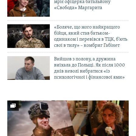
мріє офіцерка батальйону
«Свобода» Маргарита
«Боляче, що мого найкращого
бійця, який став батьком-
одинаком і перевівся в ТЦК, б’ють
свої в тилу» – комбриг Габінет
Вийшов з полону, а дружина
виїхала до Польщі. Як після 1000
днів неволі вибратися «із
психологічної і фінансової ями»