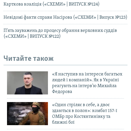
Карткова коаліція («СХЕМИ» | ВИПУСК №124)
Невідомі факти справи Насірова («СХЕМИ» | Випуск №123)
П’ять зауважень до процесу обрання верховних суддів
(«СХЕМИ» | ВИПУСК №122)
Читайте також
«Я наступив на інтереси багатьох
людей і компаній». Як в Україні
реагують на інтерв’ю Михайла
Федорова
«Один стріляє в себе, а двоє
здаються в полон»: комбат 157-ї
ОМБр про Костянтинівку та
ближні бої