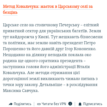
Усі сайти RFE/RL
Метод Ковальчука: маєток в Царському селі за
безцінь
Царське село на столичному Печерську – елітний
приватний сектор для українських багатіїв. Земля
тут найдорожча у Києві. Тут мешкають бізнесмени
та політики, має землю навіть президент Петро
Порошенко та його давній друг Ігор Кононенко.
Нещодавно на ділянку неподалік поклала око
родина ще одного соратника президента –
заступника голови його адміністрації Віталія
Ковальчука. Але методи отримання цієї
дорогоцінної землі викликають чимало питань з
точки зору закону. Детальніше – в розслідування
Максима Савчука.
Поділитись
Читати без VPN
Підписатись