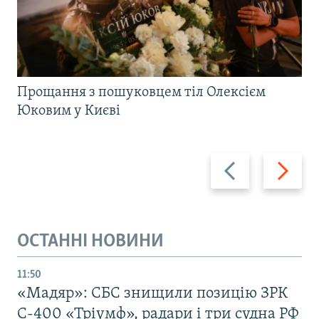
Прощання з пошуковцем тіл Олексієм
Юковим у Києві
Назад
Вперед
ОСТАННІ НОВИНИ
11:50
«Мадяр»: СБС знищили позицію ЗРК
С-400 «Тріумф», радари і три судна РФ