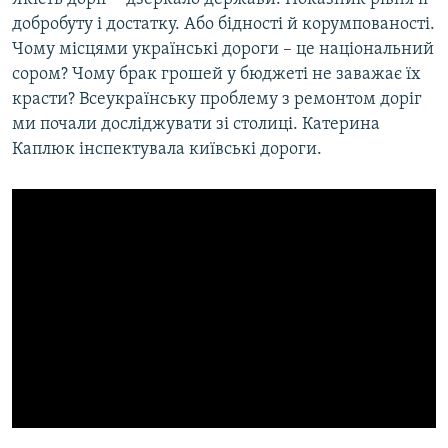
МУЛЬТИМЕДІА
добробуту і достатку. Або бідності й корумпованості.
Чому місцями українські дороги – це національний
ФОТО
сором? Чому брак грошей у бюджеті не заважає їх
СПЕЦПРОЄКТИ
красти? Всеукраїнську проблему з ремонтом доріг
ми почали досліджувати зі столиці. Катерина
ПОДКАСТИ
Каплюк інспектувала київські дороги.
КРИМ РЕАЛІЇ
РУС
УКР
КТАТ
ДОЛУЧАЙСЯ!