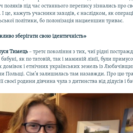
ч поляків під час останнього перепису зізнались про с
 І це, кажуть учасники заходів, є наслідком, як операці
льської політики, бо полонізація нацменшин триває.
жливо зберігати свою ідентичність»
нуся Тимець
– третє покоління з тих, чиї рідні постражд
і і бабуні, як по татовій, так і маминій лінії, були приму
их домівок і етнічних українських земель із Любачівщ
ни Польщі. Сім’я залишилась там назавжди. Про цю тр
ії своєї родини дівчина чула з дитинства від дідусів і ба