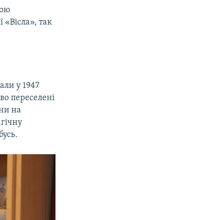
вою
ї «Вісла», так
али у 1947
сово переселені
ини на
агічну
бусь.