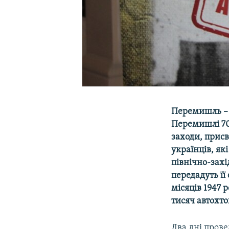
Перемишль – 
Перемишлі 70-
заходи, присв
українців, як
північно-захі
передадуть її
місяців 1947 
тисяч автохто
Два дні прове