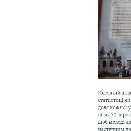
Головний акце
статистиці чи
доля кожної у
після 70-х ро
щоб молоді лю
наступним по