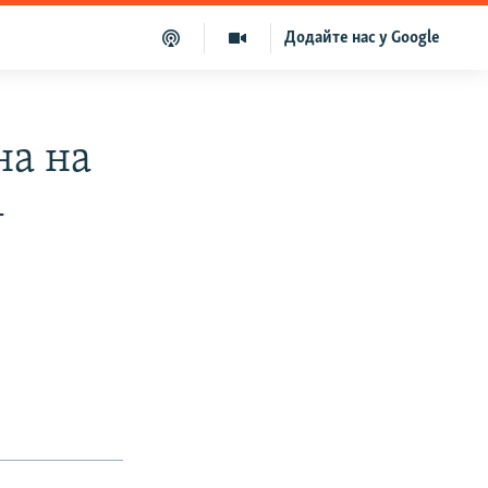
Додайте нас у Google
на на
–