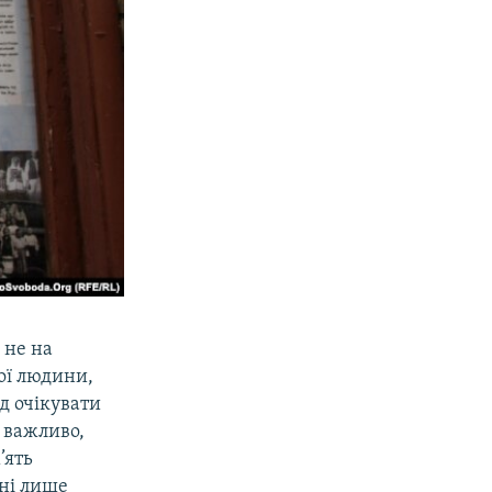
 не на
ної людини,
ід очікувати
х важливо,
’ять
ні лише