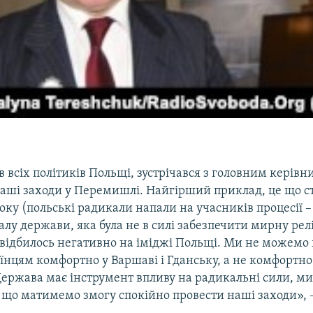
 всіх політиків Польщі, зустрічався з головним керівни
наші заходи у Перемишлі. Найгірший приклад, це що ст
оку (польські радикали напали на учасників процесії – 
лу держави, яка була не в силі забезпечити мирну рел
 відбилось негативно на іміджі Польщі. Ми не можемо 
аїнцям комфортно у Варшаві і Гданську, а не комфортно
ержава має інструмент впливу на радикальні сили, м
, що матимемо змогу спокійно провести наші заходи», 