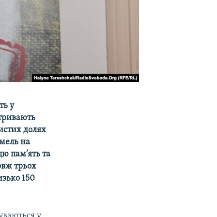
ть у
 тривають
бистих долях
емель на
цю пам’ять та
довж трьох
изько 150
буваються у