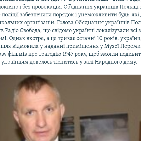
кійно і без провокацій. Об’єднання українців Польщі 
поліції забезпечити порядок і унеможливити будь-які 
дикальних організацій. Голова Об’єднання українців По
 Радіо Свобода, що свідомо українці локалізували всі 
і. Однак вкотре, а це триває останні 10 років, україн
шля відмовила у наданні приміщення у Музеї Переми
азу фільмів про трагедію 1947 року, щоб змогли подиви
 українцям довелось тіснитись у залі Народного дому.