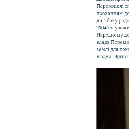
Перемишлі спо
проханням до 
дії з боку ра
Тима
зауважив
Народному дом
влада Переми
землі для пок
людей. Відтак