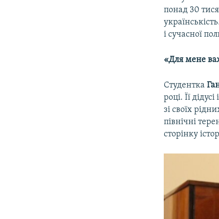
понад 30 тися
українськість.
і сучасної по
«Для мене ва
Студентка
Га
році. Її дідус
зі своїх рідн
північні тере
сторінку істор