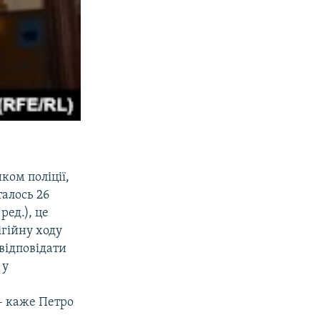
ком поліції,
алось 26
ред.), це
ігійну ходу
відповідати
 у
и
– каже Петро