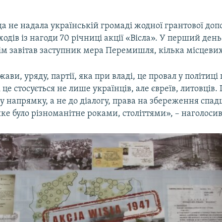
а не надала українській громаді жодної грантової доп
аходів із нагоди 70 річниці акції «Вісла». У перший де
м завітав заступник мера Перемишля, кілька місцевих
жави, уряду, партії, яка при владі, це провал у політиці
це стосується не лише українців, але євреїв, литовців. 
 напрямку, а не до діалогу, права на збереження спа
ке було різноманітне роками, століттями», – наголоси