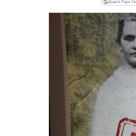
МУЛЬТИМЕДІА
Додати Радіо Св
ФОТО
СПЕЦПРОЄКТИ
ПОДКАСТИ