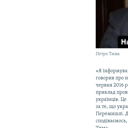
Петро Тима
«Я інформував
говорив про 
червня 2016 р
приклад прова
українців. Це
за те, що укр
Перемишлі. Д
сподіваємось
Тима.