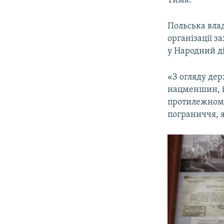
Польська влад
організації з
у Народний ді
«З огляду дер
нацменшин, і 
протилежному
пограниччя, я