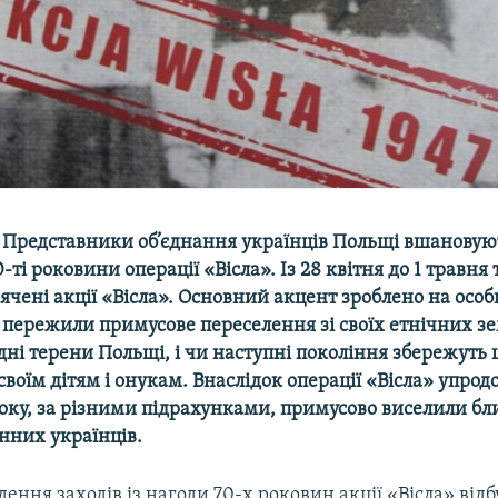
Представники об’єднання українців Польщі вшановую
ті роковини операції «Вісла». Із 28 квітня до 1 травня
ячені акції «Вісла». Основний акцент зроблено на осо
і пережили примусове переселення зі своїх етнічних з
дні терени Польщі, і чи наступні покоління збережуть 
 своїм дітям і онукам. Внаслідок операції «Вісла» упро
року, за різними підрахунками, примусово виселили бл
нних українців.
дення заходів із нагоди 70-х роковин акції «Вісла» від