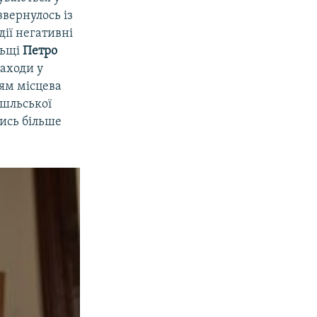
звернулось із
дії негативні
льщі
Петро
заходи у
цям місцева
шльської
тись більше