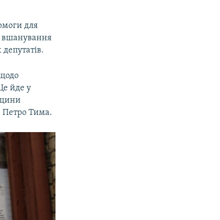
омоги для
нь вшанування
 депутатів.
 щодо
Це йде у
дщини
в Петро Тима.