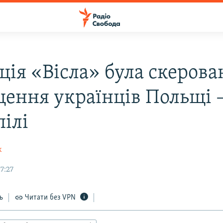
ція «Вісла» була скерова
ення українців Польщі 
пілі
к
17:27
ь
Читати без VPN