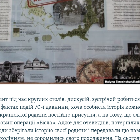
нт під час круглих столів, дискусій, зустрічей робиться
 фактах подій 70-ї давнини, хоча особиста історія кож
країнської родини постійно присутня, а на тому, що сл
ковин операції «Вісла». Адже для очевидців, потерпіли
ди зберігали історію своєї родини і передавали цю пам
колінням, не соромились свого походження. На сьогод