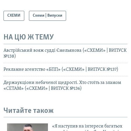
СХЕМИ
Схеми | Випуски
НА ЦЮ Ж ТЕМУ
Австрійський вояж судді Ємельянова («СХЕМИ» | ВИПУСК
№138)
Рекламне агентство «БПП» («СХЕМИ» | ВИПУСК №137)
Держаукціони небаченої щедрості. Хто стоїть за зламом
«СЕТАМ» («СХЕМИ» | ВИПУСК №136)
Читайте також
«Я наступив на інтереси багатьох