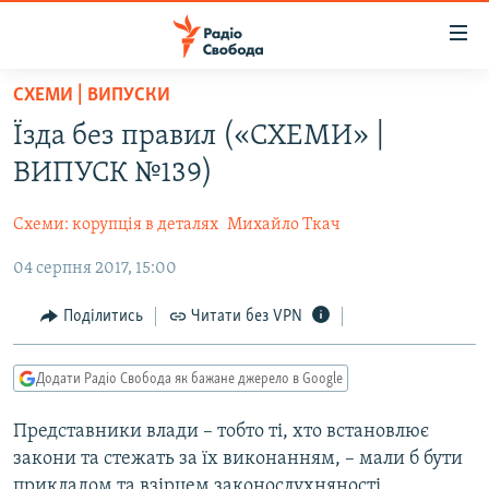
Доступність
посилання
Перейти
СХЕМИ | ВИПУСКИ
до
РАДІО СВОБОДА – 70 РОКІВ
Їзда без правил («СХЕМИ» |
основного
ВСЕ ЗА ДОБУ
матеріалу
ВИПУСК №139)
СТАТТІ
Перейти
до
Схеми: корупція в деталях
Михайло Ткач
ВІЙНА
ПОЛІТИКА
основної
04 серпня 2017, 15:00
РОСІЙСЬКА «ФІЛЬТРАЦІЯ»
ЕКОНОМІКА
навігації
Перейти
ДОНБАС.РЕАЛІЇ
СУСПІЛЬСТВО
Поділитись
Читати без VPN
до
КРИМ.РЕАЛІЇ
КУЛЬТУРА
пошуку
Додати Радіо Свобода як бажане джерело в Google
ТИ ЯК?
СПОРТ
СХЕМИ
Представники влади – тобто ті, хто встановлює
УКРАЇНА
закони та стежать за їх виконанням, – мали б бути
КИТАЙ.ВИКЛИКИ
СВІТ
прикладом та взірцем законослухняності.