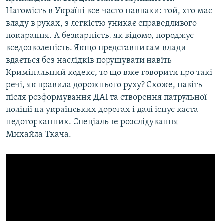
МУЛЬТИМЕДІА
Натомість в Україні все часто навпаки: той, хто має
владу в руках, з легкістю уникає справедливого
ФОТО
покарання. А безкарність, як відомо, породжує
СПЕЦПРОЄКТИ
вседозволеність. Якщо представникам влади
вдається без наслідків порушувати навіть
ПОДКАСТИ
Кримінальний кодекс, то що вже говорити про такі
речі, як правила дорожнього руху? Схоже, навіть
КРИМ РЕАЛІЇ
після розформування ДАІ та створення патрульної
РУС
поліції на українських дорогах і далі існує каста
УКР
недоторканних. Спеціальне розслідування
Михайла Ткача.
КТАТ
ДОЛУЧАЙСЯ!