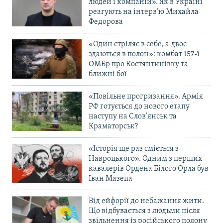
людей і компаній». Як в Україні
реагують на інтерв’ю Михайла
Федорова
«Один стріляє в себе, а двоє
здаються в полон»: комбат 157-ї
ОМБр про Костянтинівку та
ближні бої
«Повільне прогризання». Армія
РФ готується до нового етапу
наступу на Слов’янськ та
Краматорськ?
«Історія ще раз сміється з
Навроцького». Одним з перших
кавалерів Ордена Білого Орла був
Іван Мазепа
Від ейфорії до небажання жити.
Що відбувається з людьми після
звільнення із російського полону