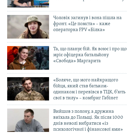
Чоловік загинув і вона пішла на
фронт. «Це помста» – каже
операторка FPV «Білка»
Та, що планує бій. Як воює і про що
мріє офіцерка батальйону
«Свобода» Маргарита
«Боляче, що мого найкращого
бійця, який став батьком-
одинаком і перевівся в ТЦК, б’ють
свої в тилу» – комбриг Габінет
Вийшов з полону, а дружина
виїхала до Польщі. Як після 1000
днів неволі вибратися «із
психологічної і фінансової ями»