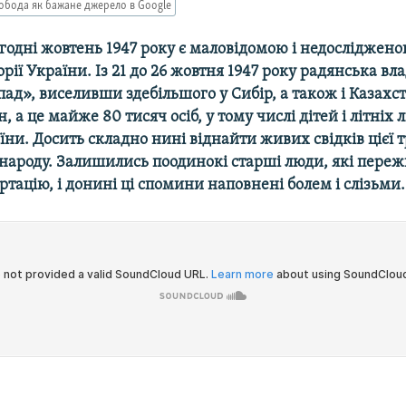
обода як бажане джерело в Google
огодні жовтень 1947 року є маловідомою і недосліджен
орії України. Із 21 до 26 жовтня 1947 року радянська вл
ад», виселивши здебільшого у Сибір, а також і Казахс
, а це майже 80 тисяч осіб, у тому числі дітей і літніх 
їни. Досить складно нині віднайти живих свідків цієї т
 народу. Залишились поодинокі старші люди, які пере
тацію, і донині ці спомини наповнені болем і слізьми.