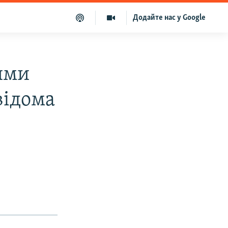
Додайте нас у Google
ними
відома