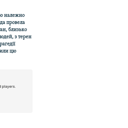
ою належно
ада провела
тан, близько
людей, з терен
рагедії
жили цю