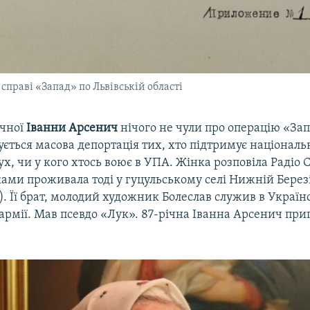
 справі «Запад» по Львівській області
ічної
Іванни Арсенич
нічого не чули про операцію «Зап
ується масова депортація тих, хто підтримує національ
х, чи у кого хтось воює в УПА. Жінка розповіла Радіо 
ками проживала тоді у гуцульському селі Нижній Березі
 Її брат, молодий художник Болеслав служив в Україн
армії. Мав псевдо «Лук». 87-річна Іванна Арсенич при