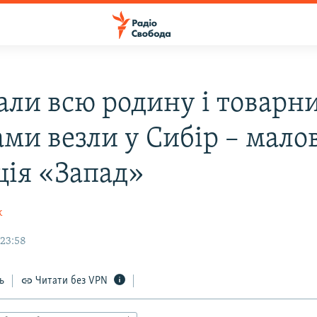
рали всю родину і товар
ами везли у Сибір – мало
ція «Запад»
к
 23:58
ь
Читати без VPN