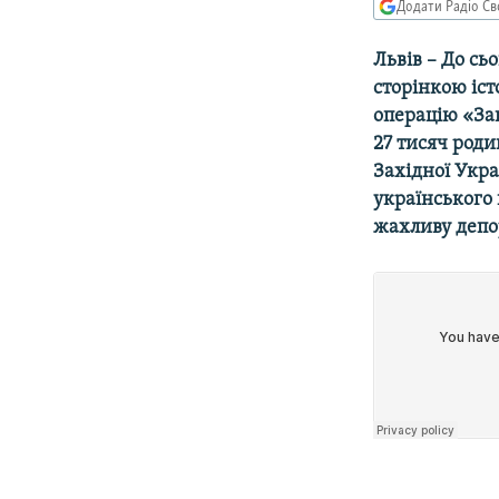
МУЛЬТИМЕДІА
Додати Радіо Св
ФОТО
Львів – До сь
СПЕЦПРОЄКТИ
сторінкою іст
операцію «Зап
ПОДКАСТИ
27 тисяч родин
Західної Укра
українського
жахливу депор