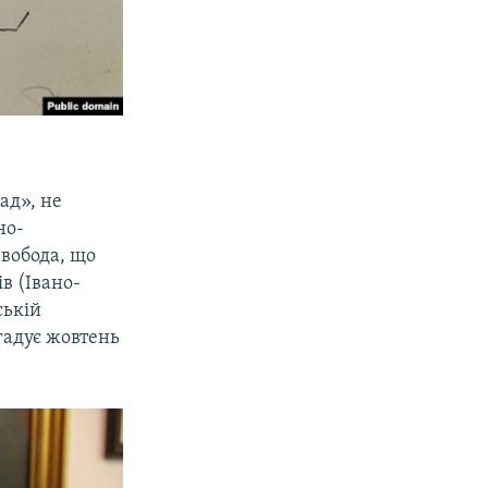
ад», не
но-
Свобода, що
в (Івано-
ській
гадує жовтень