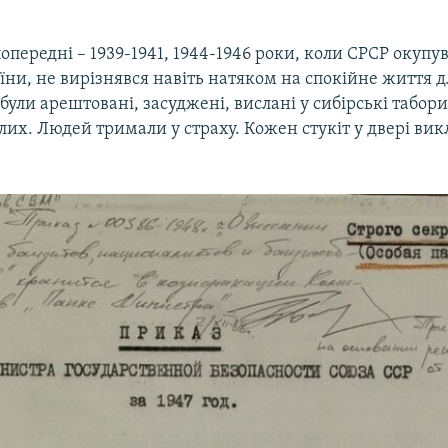
і попередні – 1939-1941, 1944-1946 роки, коли СРСР окупу
їни, не вирізнявся навіть натяком на спокійне життя д
були арештовані, засуджені, вислані у сибірські табори,
лих. Людей тримали у страху. Кожен стукіт у двері вик