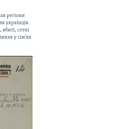
вав регіони
ля українців.
 вбиті, сотні
ликав у сім’ях