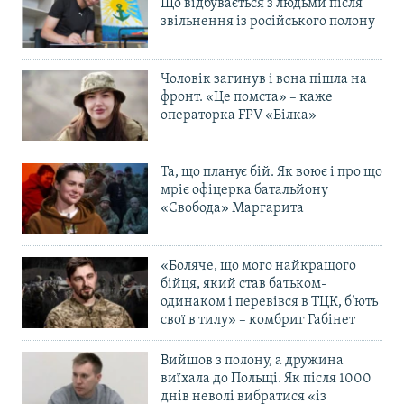
Що відбувається з людьми після
звільнення із російського полону
Чоловік загинув і вона пішла на
фронт. «Це помста» – каже
операторка FPV «Білка»
Та, що планує бій. Як воює і про що
мріє офіцерка батальйону
«Свобода» Маргарита
«Боляче, що мого найкращого
бійця, який став батьком-
одинаком і перевівся в ТЦК, б’ють
свої в тилу» – комбриг Габінет
Вийшов з полону, а дружина
виїхала до Польщі. Як після 1000
днів неволі вибратися «із