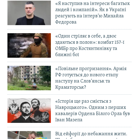
«Я наступив на інтереси багатьох
людей і компаній». Як в Україні
реагують на інтерв’ю Михайла
Федорова
«Один стріляє в себе, а двоє
здаються в полон»: комбат 157-ї
ОМБр про Костянтинівку та
ближні бої
«Повільне прогризання». Армія
РФ готується до нового етапу
наступу на Слов’янськ та
Краматорськ?
«Історія ще раз сміється з
Навроцького». Одним з перших
кавалерів Ордена Білого Орла був
Іван Мазепа
Від ейфорії до небажання жити.