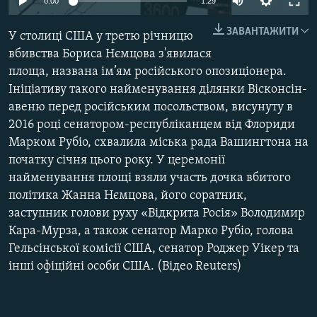
0:00
1:29
КИТАЙ.ВИКЛИКИ
ЗАВАНТАЖИТИ
У столиці США у третю річницю
МУЛЬТИМЕДІА
вбивства Бориса Нємцова з'явилася
ФОТО
площа, названа ім’ям російського опозиціонера.
СПЕЦПРОЄКТИ
Ініціативу такого найменування ділянки Вісконсін-
авеню перед російським посольством, висунуту в
ПОДКАСТИ
2016 році сенатором-республіканцем від Флориди
Марком Рубіо, схвалила міська рада Вашингтона на
КРИМ РЕАЛІЇ
початку січня цього року. У церемонії
РУС
найменування площі взяли участь дочка вбитого
політика Жанна Нємцова, його соратник,
УКР
заступник голови руху «Відкрита Росія» Володимир
КТАТ
Кара-Мурза, а також сенатор Марко Рубіо, голова
Гельсінської комісії США, сенатор Роджер Уікер та
ДОЛУЧАЙСЯ!
інші офіційні особи США. (Відео Reuters)