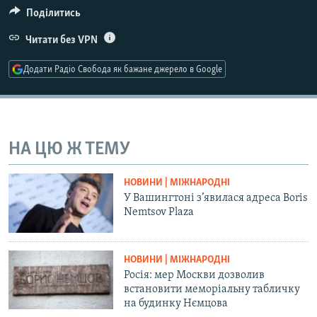
Поділитись
Усі сайти RFE/RL
Читати без VPN
Додати Радіо Свобода як бажане джерело в Google
НА ЦЮ Ж ТЕМУ
НОВИНИ | МІЖНАРОДНІ
У Вашингтоні з’явилася адреса Boris
Nemtsov Plaza
НОВИНИ | МІЖНАРОДНІ
Росія: мер Москви дозволив
встановити меморіальну табличку
на будинку Нємцова