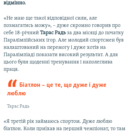
відмінно.
Усі сайти RFE/RL
«Не маю ще такої відповідної сили, але
позмагатись можу», – дуже скромно говорив про
себе 18-річний
Тарас Радь
за два місяці до початку
Паралімпійських ігор. Але молодий спортсмен був
налаштований на перемогу і дуже хотів на
Паралімпіаді показати високий результат. А для
цього були щоденні тренування і наполеглива
праця.
Біатлон – це те, що дуже і дуже
люблю
Тарас Радь
«Я третій рік займаюсь спортом. Дуже люблю
біатлон. Коли приїхав на перший чемпіонат, то там