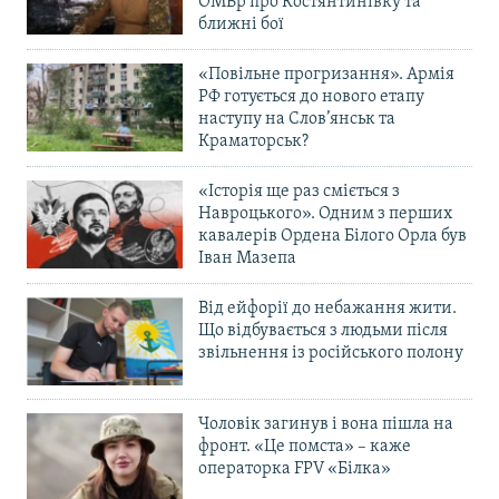
ОМБр про Костянтинівку та
ближні бої
«Повільне прогризання». Армія
РФ готується до нового етапу
наступу на Слов’янськ та
Краматорськ?
«Історія ще раз сміється з
Навроцького». Одним з перших
кавалерів Ордена Білого Орла був
Іван Мазепа
Від ейфорії до небажання жити.
Що відбувається з людьми після
звільнення із російського полону
Чоловік загинув і вона пішла на
фронт. «Це помста» – каже
операторка FPV «Білка»