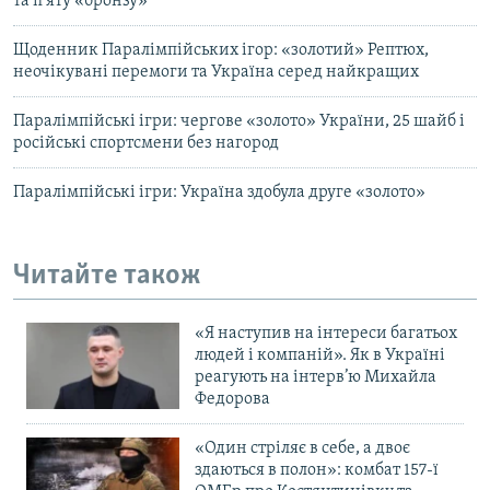
та п’яту «бронзу»
Щоденник Паралімпійських ігор: «золотий» Рептюх,
неочікувані перемоги та Україна серед найкращих
Паралімпійські ігри: чергове «золото» України, 25 шайб і
російські спортсмени без нагород
Паралімпійські ігри: Україна здобула друге «золото»
Читайте також
«Я наступив на інтереси багатьох
людей і компаній». Як в Україні
реагують на інтерв’ю Михайла
Федорова
«Один стріляє в себе, а двоє
здаються в полон»: комбат 157-ї