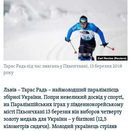
КИТАЙ.ВИКЛИКИ
МУЛЬТИМЕДІА
ФОТО
СПЕЦПРОЄКТИ
ПОДКАСТИ
КРИМ РЕАЛІЇ
Тарас Радь під час змагань у Пхьончхані, 13 березня 2018
РУС
року
УКР
Львів – Тарас Радь – наймолодший паралімпієць
КТАТ
збірної України. Попри невеликий досвід у спорті,
на Паралімпійських іграх у південнокорейському
ДОЛУЧАЙСЯ!
місті Пхьончхані 13 березня він виборов четверту
золоту медаль для України – у біатлоні (12,5
кілометрів сидячи). Молодий українець стріляв