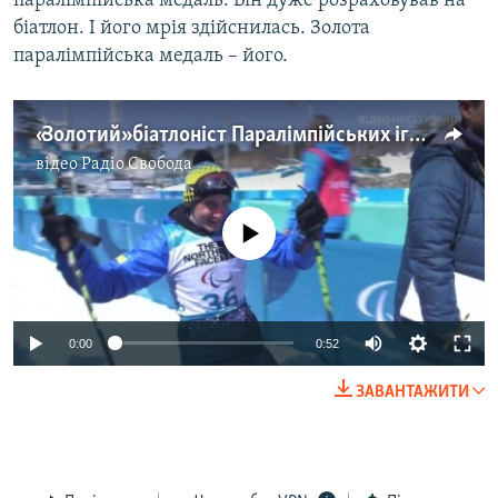
паралімпійська медаль. Він дуже розраховував на
біатлон. І його мрія здійснилась. Золота
паралімпійська медаль – його.
«Золотий» біатлоніст Паралімпійських ігор прокоментував свою перемогу (відео)
відео
Радіо Свобода
No media source currently available
0:00
0:52
ЗАВАНТАЖИТИ