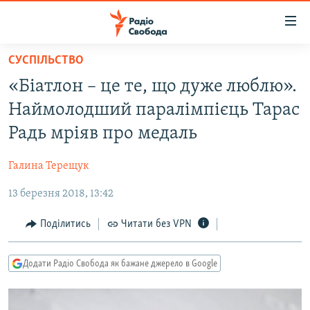
Доступність
посилання
Перейти
СУСПІЛЬСТВО
до
РАДІО СВОБОДА – 70 РОКІВ
«Біатлон – це те, що дуже люблю».
основного
ВСЕ ЗА ДОБУ
матеріалу
Наймолодший паралімпієць Тарас
СТАТТІ
Перейти
Радь мріяв про медаль
до
ВІЙНА
ПОЛІТИКА
основної
Галина Терещук
РОСІЙСЬКА «ФІЛЬТРАЦІЯ»
ЕКОНОМІКА
навігації
Перейти
13 березня 2018, 13:42
ДОНБАС.РЕАЛІЇ
СУСПІЛЬСТВО
до
КРИМ.РЕАЛІЇ
КУЛЬТУРА
Поділитись
Читати без VPN
пошуку
ТИ ЯК?
СПОРТ
Додати Радіо Свобода як бажане джерело в Google
СХЕМИ
УКРАЇНА
ПРИАЗОВ’Я
СВІТ