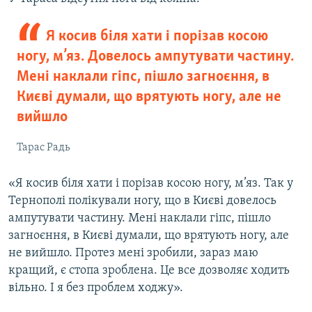
Я косив біля хати і порізав косою
ногу, м’яз. Довелось ампутувати частину.
Мені наклали гіпс, пішло загноєння, в
Києві думали, що врятують ногу, але не
вийшло
Тарас Радь
«Я косив біля хати і порізав косою ногу, м’яз. Так у
Тернополі полікували ногу, що в Києві довелось
ампутувати частину. Мені наклали гіпс, пішло
загноєння, в Києві думали, що врятують ногу, але
не вийшло. Протез мені зробили, зараз маю
кращий, є стопа зроблена. Це все дозволяє ходить
вільно. І я без проблем ходжу».