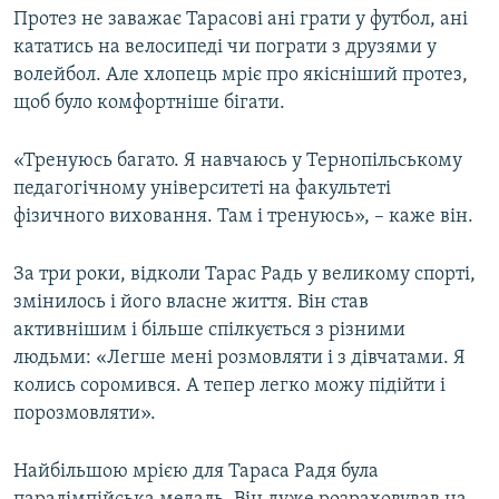
Протез не заважає Тарасові ані грати у футбол, ані
кататись на велосипеді чи пограти з друзями у
волейбол. Але хлопець мріє про якісніший протез,
щоб було комфортніше бігати.
«Тренуюсь багато. Я навчаюсь у Тернопільському
педагогічному університеті на факультеті
фізичного виховання. Там і тренуюсь», – каже він.
За три роки, відколи Тарас Радь у великому спорті,
змінилось і його власне життя. Він став
активнішим і більше спілкується з різними
людьми: «Легше мені розмовляти і з дівчатами. Я
колись соромився. А тепер легко можу підійти і
порозмовляти».
Найбільшою мрією для Тараса Радя була