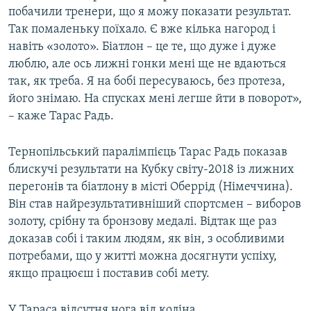
побачили тренери, що я можу показати результат.
Так помаленьку поїхало. Є вже кілька нагород і
навіть «золото». Біатлон – це те, що дуже і дуже
люблю, але ось лижні гонки мені ще не вдаються
так, як треба. Я на бобі пересуваюсь, без протеза,
його знімаю. На спусках мені легше йти в поворот»,
– каже Тарас Радь.
Тернопільський паралімпієць Тарас Радь показав
блискучі результати на Кубку світу-2018 із лижних
перегонів та біатлону в місті Оберрід (Німеччина).
Він став найрезультативніший спортсмен – виборов
золоту, срібну та бронзову медалі. Відтак ще раз
доказав собі і таким людям, як він, з особливими
потребами, що у житті можна досягнути успіху,
якщо працюєш і поставив собі мету.
У Тараса відсутня нога від коліна.