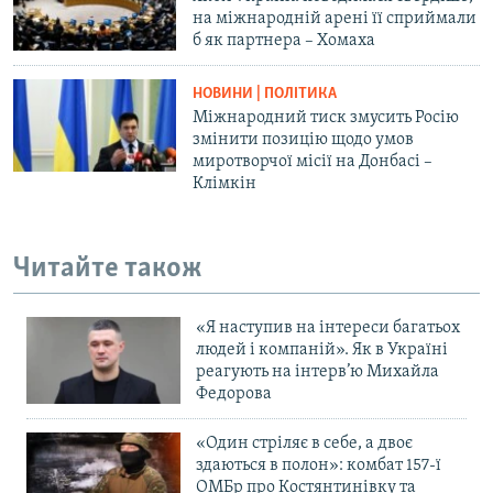
на міжнародній арені її сприймали
б як партнера – Хомаха
НОВИНИ | ПОЛІТИКА
Міжнародний тиск змусить Росію
змінити позицію щодо умов
миротворчої місії на Донбасі –
Клімкін
Читайте також
«Я наступив на інтереси багатьох
людей і компаній». Як в Україні
реагують на інтерв’ю Михайла
Федорова
«Один стріляє в себе, а двоє
здаються в полон»: комбат 157-ї
ОМБр про Костянтинівку та