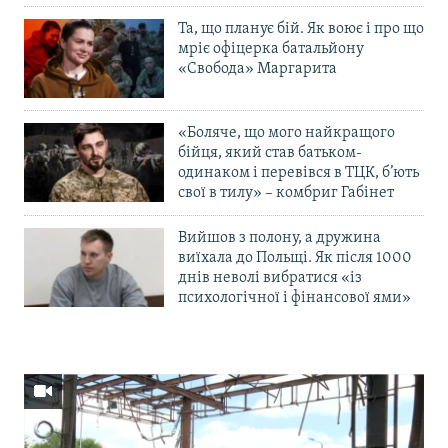
Та, що планує бій. Як воює і про що
мріє офіцерка батальйону
«Свобода» Маргарита
«Боляче, що мого найкращого
бійця, який став батьком-
одинаком і перевівся в ТЦК, б’ють
свої в тилу» – комбриг Габінет
Вийшов з полону, а дружина
виїхала до Польщі. Як після 1000
днів неволі вибратися «із
психологічної і фінансової ями»