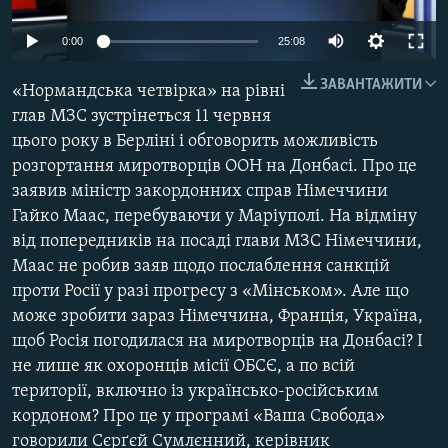
МУЛЬТИМЕДІА
0:00
25:08
ФОТО
ЗАВАНТАЖИТИ
СПЕЦПРОЄКТИ
«Нормандська четвірка» на рівні
глав МЗС зустрінеться 11 червня
ПОДКАСТИ
цього року в Берліні і обговорить можливість
розгортання миротворців ООН на Донбасі. Про це
КРИМ РЕАЛІЇ
заявив міністр закордонних справ Німеччини
РУС
Гайко Маас, перебуваючи у Маріуполі. На відміну
від попередників на посаді глави МЗС Німеччини,
УКР
Маас не робив заяв щодо послаблення санкцій
КТАТ
проти Росії у разі прогресу з «Мінськом». Але що
може зробити зараз Німеччина, Франція, Україна,
ДОЛУЧАЙСЯ!
щоб Росія погодилася на миротворців на Донбасі? І
не лише як охоронців місії ОБСЄ, а по всій
території, включно із українсько-російським
кордоном? Про це у програмі «Ваша Свобода»
говорили Сєрґєй Сумлєнний, керівник