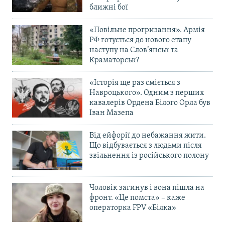
ближні бої
«Повільне прогризання». Армія
РФ готується до нового етапу
наступу на Слов’янськ та
Краматорськ?
«Історія ще раз сміється з
Навроцького». Одним з перших
кавалерів Ордена Білого Орла був
Іван Мазепа
Від ейфорії до небажання жити.
Що відбувається з людьми після
звільнення із російського полону
Чоловік загинув і вона пішла на
фронт. «Це помста» – каже
операторка FPV «Білка»