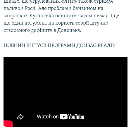
Цікаво, що угруповання «ЛНР» також отримує
паливо з Росії. Але проблем з бензином на
заправках Луганська останнім часом немає. І це –
ще один аргумент на користь теорії штучно
створеного дефіциту в Донецьку.
ПОВНИЙ ВИПУСК ПРОГРАМИ ДОНБАС.РЕАЛІЇ: