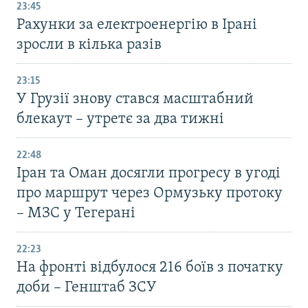
23:45
Рахунки за електроенергію в Ірані
зросли в кілька разів
23:15
У Грузії знову стався масштабний
блекаут – утретє за два тижні
22:48
Іран та Оман досягли прогресу в угоді
про маршрут через Ормузьку протоку
– МЗС у Тегерані
22:23
На фронті відбулося 216 боїв з початку
доби – Генштаб ЗСУ