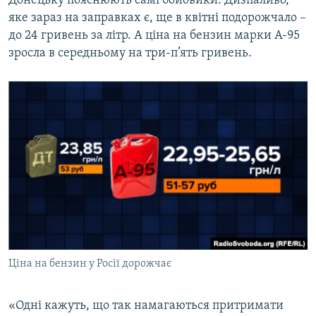
Донецьку пояснюють самі бойовики. Дизпаливо,
яке зараз на заправках є, ще в квітні подорожчало –
до 24 гривень за літр. А ціна на бензин марки А-95
зросла в середньому на три-п’ять гривень.
Ціна на бензин у Росії дорожчає
«Одні кажуть, що так намагаються притримати