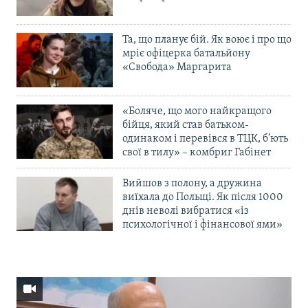
Та, що планує бій. Як воює і про що
мріє офіцерка батальйону
«Свобода» Маргарита
«Боляче, що мого найкращого
бійця, який став батьком-
одинаком і перевівся в ТЦК, б’ють
свої в тилу» – комбриг Габінет
Вийшов з полону, а дружина
виїхала до Польщі. Як після 1000
днів неволі вибратися «із
психологічної і фінансової ями»