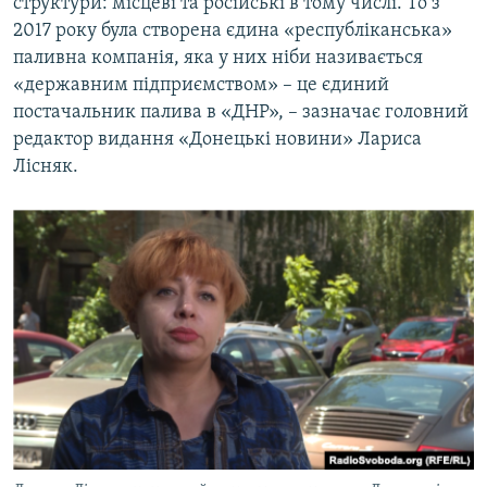
структури: місцеві та російські в тому числі. То з
2017 року була створена єдина «республіканська»
паливна компанія, яка у них ніби називається
«державним підприємством» – це єдиний
постачальник палива в «ДНР», – зазначає головний
редактор видання «Донецькі новини» Лариса
Лісняк.