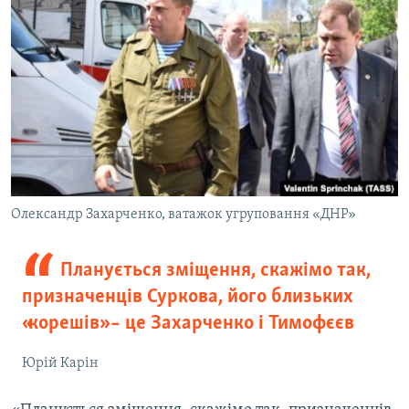
Олександр Захарченко, ватажок угруповання «ДНР»
Планується зміщення, скажімо так,
призначенців Суркова, його близьких
«корешів» – це Захарченко і Тимофєєв
Юрій Карін