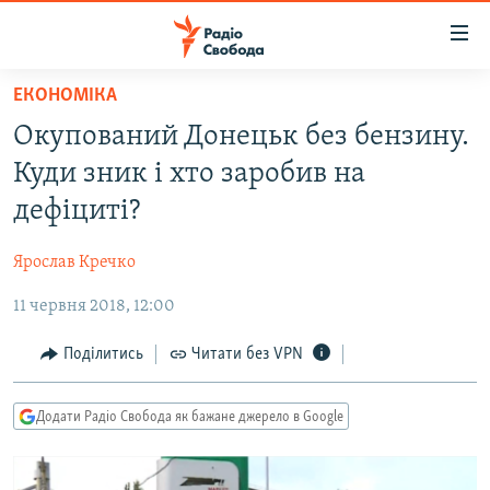
Доступність
посилання
Перейти
ЕКОНОМІКА
до
РАДІО СВОБОДА – 70 РОКІВ
Окупований Донецьк без бензину.
основного
ВСЕ ЗА ДОБУ
матеріалу
Куди зник і хто заробив на
СТАТТІ
Перейти
дефіциті?
до
ВІЙНА
ПОЛІТИКА
основної
Ярослав Кречко
РОСІЙСЬКА «ФІЛЬТРАЦІЯ»
ЕКОНОМІКА
навігації
Перейти
11 червня 2018, 12:00
ДОНБАС.РЕАЛІЇ
СУСПІЛЬСТВО
до
КРИМ.РЕАЛІЇ
КУЛЬТУРА
Поділитись
Читати без VPN
пошуку
ТИ ЯК?
СПОРТ
Додати Радіо Свобода як бажане джерело в Google
СХЕМИ
УКРАЇНА
ПРИАЗОВ’Я
СВІТ