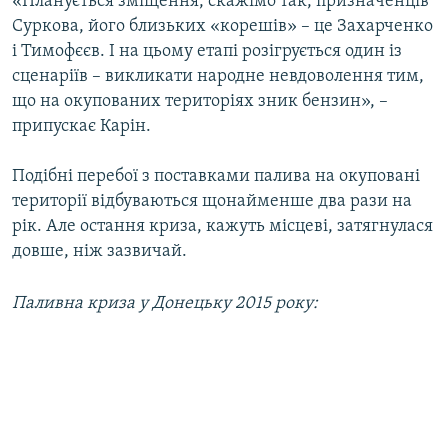
«Планується зміщення, скажімо так, призначенців
Суркова, його близьких «корешів» – це Захарченко
і Тимофєєв. І на цьому етапі розігрується один із
сценаріїв – викликати народне невдоволення тим,
що на окупованих територіях зник бензин», –
припускає Карін.
Подібні перебої з поставками палива на окуповані
території відбуваються щонайменше два рази на
рік. Але остання криза, кажуть місцеві, затягнулася
довше, ніж зазвичай.
Паливна криза у Донецьку 2015 року: