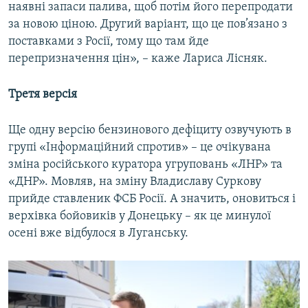
наявні запаси палива, щоб потім його перепродати
за новою ціною. Другий варіант, що це пов’язано з
поставками з Росії, тому що там йде
перепризначення цін», – каже Лариса Лісняк.
Третя версія
Ще одну версію бензинового дефіциту озвучують в
групі «Інформаційний спротив» – це очікувана
зміна російського куратора угруповань «ЛНР» та
«ДНР». Мовляв, на зміну Владиславу Суркову
прийде ставленик ФСБ Росії. А значить, оновиться і
верхівка бойовиків у Донецьку – як це минулої
осені вже відбулося в Луганську.