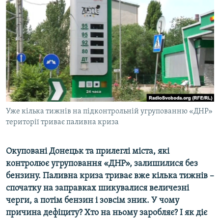
КИТАЙ.ВИКЛИКИ
МУЛЬТИМЕДІА
ФОТО
СПЕЦПРОЄКТИ
ПОДКАСТИ
КРИМ РЕАЛІЇ
Уже кілька тижнів на підконтрольній угрупованню «ДНР»
РУС
території триває паливна криза
УКР
Окуповані Донецьк та прилеглі міста, які
КТАТ
контролює угруповання «ДНР», залишилися без
бензину. Паливна криза триває вже кілька тижнів –
ДОЛУЧАЙСЯ!
спочатку на заправках шикувалися величезні
черги, а потім бензин і зовсім зник. У чому
причина дефіциту? Хто на ньому заробляє? І як діє