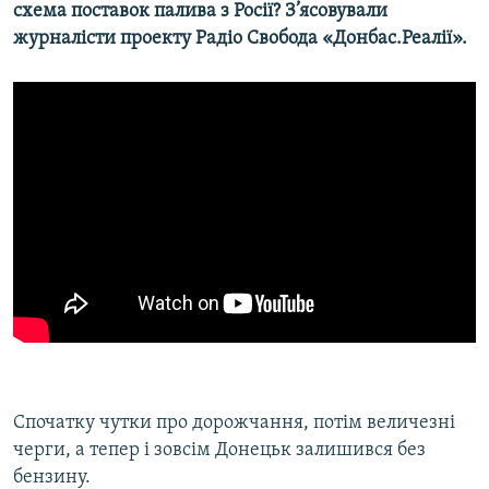
схема поставок палива з Росії?
З’ясовували
журналісти проекту Радіо Свобода «Донбас.Реалії».
Усі сайти RFE/RL
Спочатку чутки про дорожчання, потім величезні
черги, а тепер і зовсім Донецьк залишився без
бензину.