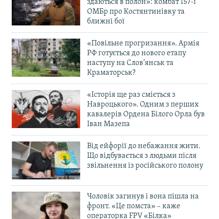
здаються в полон»: комбат 157-ї
ОМБр про Костянтинівку та
ближні бої
«Повільне прогризання». Армія
РФ готується до нового етапу
наступу на Слов’янськ та
Краматорськ?
«Історія ще раз сміється з
Навроцького». Одним з перших
кавалерів Ордена Білого Орла був
Іван Мазепа
Від ейфорії до небажання жити.
Що відбувається з людьми після
звільнення із російського полону
Чоловік загинув і вона пішла на
фронт. «Це помста» – каже
операторка FPV «Білка»