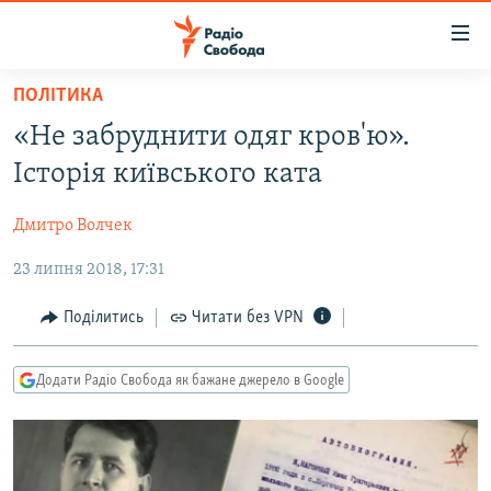
Доступність
посилання
Перейти
ПОЛІТИКА
до
РАДІО СВОБОДА – 70 РОКІВ
«Не забруднити одяг кров'ю».
основного
ВСЕ ЗА ДОБУ
матеріалу
Історія київського ката
СТАТТІ
Перейти
до
Дмитро Волчек
ВІЙНА
ПОЛІТИКА
основної
23 липня 2018, 17:31
РОСІЙСЬКА «ФІЛЬТРАЦІЯ»
ЕКОНОМІКА
навігації
Перейти
ДОНБАС.РЕАЛІЇ
СУСПІЛЬСТВО
Поділитись
Читати без VPN
до
КРИМ.РЕАЛІЇ
КУЛЬТУРА
пошуку
Додати Радіо Свобода як бажане джерело в Google
ТИ ЯК?
СПОРТ
СХЕМИ
УКРАЇНА
КИТАЙ.ВИКЛИКИ
СВІТ