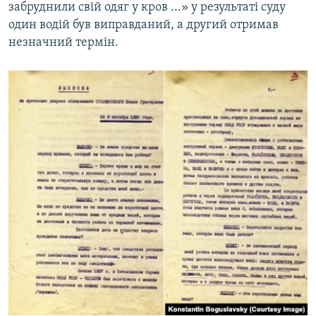
забруднили свій одяг у кров ...» у результаті суду
один водій був виправданий, а другий отримав
незначний термін.