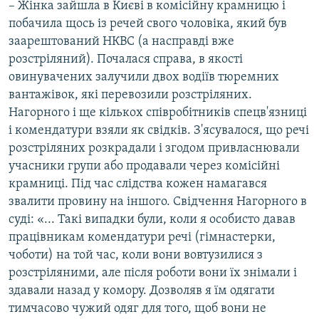
– Жінка зайшла в Києві в комісійну крамницю і
побачила щось із речей свого чоловіка, який був
заарештований НКВС (а насправді вже
розстріляний). Почалася справа, в якості
овинувачених залучили двох водіїв тюремних
вантажівок, які перевозили розстріляних.
Нагорного і ще кількох співробітників спецв'язниці
і комендатури взяли як свідків. З'ясувалося, що речі
розстріляних розкрадали і згодом привласнювали
учасники групи або продавали через комісійні
крамниці. Під час слідства кожен намагався
звалити провину на іншого. Свідчення Нагорного в
суді: «... Такі випадки були, коли я особисто давав
працівникам комендатури речі (гімнастерки,
чоботи) на той час, коли вони вовтузилися з
розстріляними, але після роботи вони їх знімали і
здавали назад у комору. Дозволяв я їм одягати
тимчасово чужий одяг для того, щоб вони не