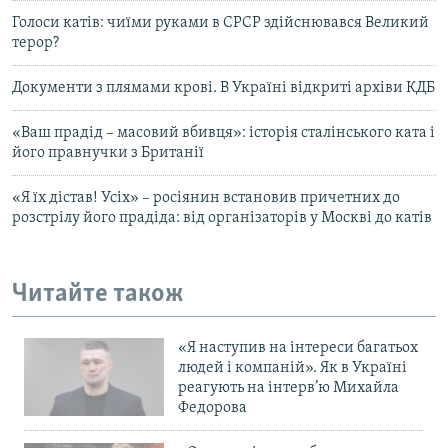
Голоси катів: чиїми руками в СРСР здійснювався Великий
терор?
Документи з плямами крові. В Україні відкриті архіви КДБ
«Ваш прадід – масовий вбивця»: історія сталінського ката і
його правнучки з Британії
«Я їх дістав! Усіх» – росіянин встановив причетних до
розстрілу його прадіда: від організаторів у Москві до катів
Читайте також
«Я наступив на інтереси багатьох
людей і компаній». Як в Україні
реагують на інтерв’ю Михайла
Федорова