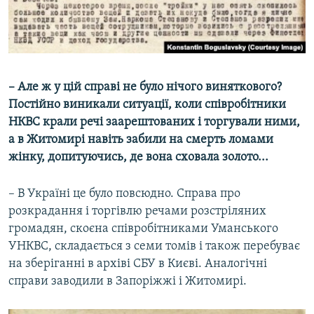
– Але ж у цій справі не було нічого виняткового?
Постійно виникали ситуації, коли співробітники
НКВС крали речі заарештованих і торгували ними,
а в Житомирі навіть забили на смерть ломами
жінку, допитуючись, де вона сховала золото...
– В Україні це було повсюдно. Справа про
розкрадання і торгівлю речами розстріляних
громадян, скоєна співробітниками Уманського
УНКВС, складається з семи томів і також перебуває
на зберіганні в архіві СБУ в Києві. Аналогічні
справи заводили в Запоріжжі і Житомирі.