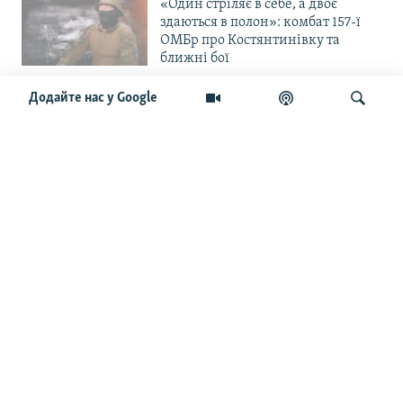
«Один стріляє в себе, а двоє
здаються в полон»: комбат 157-ї
ОМБр про Костянтинівку та
ближні бої
Додайте нас у Google
«Повільне прогризання». Армія
РФ готується до нового етапу
наступу на Слов’янськ та
Краматорськ?
Шукати
«Історія ще раз сміється з
Навроцького». Одним з перших
кавалерів Ордена Білого Орла був
Іван Мазепа
Від ейфорії до небажання жити.
Що відбувається з людьми після
звільнення із російського полону
Чоловік загинув і вона пішла на
фронт. «Це помста» – каже