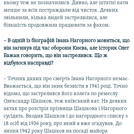
ньому теж не позначилися. Дивно, але штатні кати
менше за всіх постраждали від чисток. Деяких
звільнили, кілька людей застрелилися, але
більшість продовжила працювати за фахом.
– В одній із біографій Івана Нагорного мовиться, що
він загинув під час оборони Києва, але історик Олег
Бажан говорить, що він застрелився. Що ж
відбулося насправді?
– Точних даних про смерть Івана Нагорного немає.
Вважається, що він зник безвісти в 1941 році. Точно
відомо, що застрелився його колега по ремеслу
Олександр Шашков, теж київський кат. На деяких
актах про розстріл прізвища Шашкова і Нагорного
сусідять. Входив Шашков і до нагородного списку з
18 осіб від 1936 року, про який я вже згадував. До
липня 1942 року Шашков на посаді майора