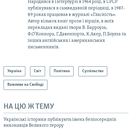
Народився в Петербурзі в 1964 році, в СРСР
публікувався в самвидавній періодиці, в 1987-
89 роках працював в журналі «Гласність».
Автор кількох книг прози і віршів, в моїх
перекладах видані твори В. Барроуза,
Ф.О’Коннора, Г.Давенпорта, К.Акер, П.Боулза та
інших англійських і американських
письменників.
Україна
Світ
Політика
Суспільство
Важливе на Свободі
НА ЦЮ Ж ТЕМУ
Українські історики публікують імена безпосередніх
виконавців Великого терору