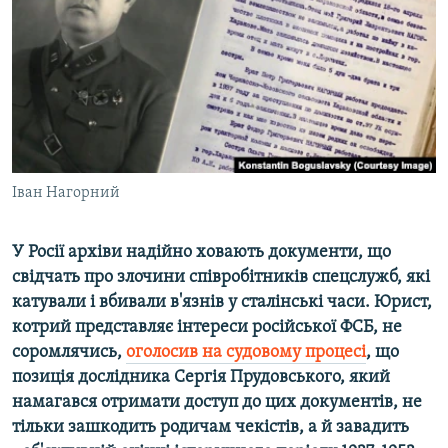
МУЛЬТИМЕДІА
ФОТО
СПЕЦПРОЄКТИ
ПОДКАСТИ
КРИМ РЕАЛІЇ
Іван Нагорний
РУС
УКР
У Росії архіви надійно ховають документи, що
свідчать про злочини співробітників спецслужб, які
КТАТ
катували і вбивали в'язнів у сталінські часи. Юрист,
котрий представляє інтереси російської ФСБ, не
ДОЛУЧАЙСЯ!
соромлячись,
оголосив на судовому процесі
, що
позиція дослідника Сергія Прудовського, який
намагався отримати доступ до цих документів, не
тільки зашкодить родичам чекістів, а й завадить