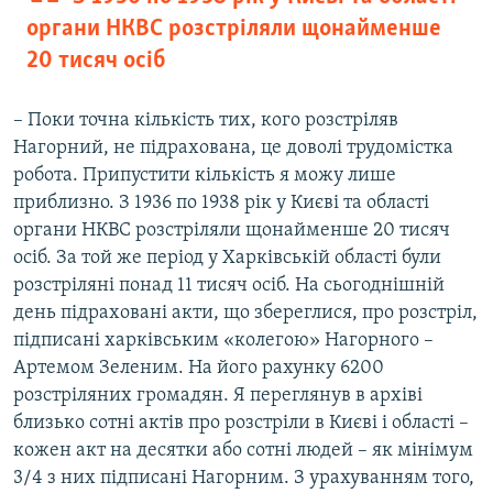
органи НКВС розстріляли щонайменше
20 тисяч осіб
– Поки точна кількість тих, кого розстріляв
Нагорний, не підрахована, це доволі трудомістка
робота. Припустити кількість я можу лише
приблизно. З 1936 по 1938 рік у Києві та області
органи НКВС розстріляли щонайменше 20 тисяч
осіб. За той же період у Харківській області були
розстріляні понад 11 тисяч осіб. На сьогоднішній
день підраховані акти, що збереглися, про розстріл,
підписані харківським «колегою» Нагорного –
Артемом Зеленим. На його рахунку 6200
розстріляних громадян. Я переглянув в архіві
близько сотні актів про розстріли в Києві і області –
кожен акт на десятки або сотні людей – як мінімум
3/4 з них підписані Нагорним. З урахуванням того,