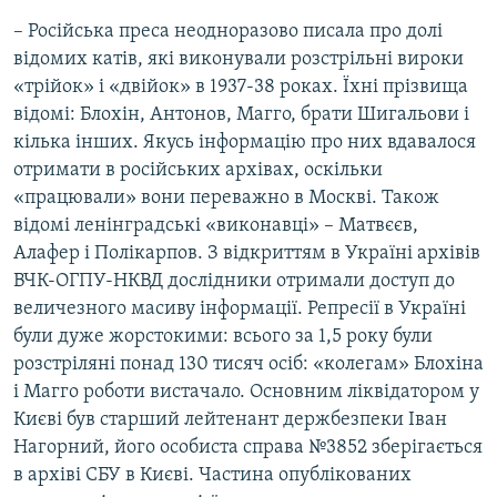
– Російська преса неодноразово писала про долі
відомих катів, які виконували розстрільні вироки
«трійок» і «двійок» в 1937-38 роках. Їхні прізвища
відомі: Блохін, Антонов, Магго, брати Шигальови і
кілька інших. Якусь інформацію про них вдавалося
отримати в російських архівах, оскільки
«працювали» вони переважно в Москві. Також
відомі ленінградські «виконавці» – Матвєєв,
Алафер і Полікарпов. З відкриттям в Україні архівів
ВЧК-ОГПУ-НКВД дослідники отримали доступ до
величезного масиву інформації. Репресії в Україні
були дуже жорстокими: всього за 1,5 року були
розстріляні понад 130 тисяч осіб: «колегам» Блохіна
і Магго роботи вистачало. Основним ліквідатором у
Києві був старший лейтенант держбезпеки Іван
Нагорний, його особиста справа №3852 зберігається
в архіві СБУ в Києві. Частина опублікованих