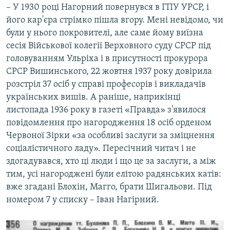
– У 1930 році Нагорний повернувся в ГПУ УРСР, і
його кар'єра стрімко пішла вгору. Мені невідомо, чи
були у нього покровителі, але саме йому виїзна
сесія Військової колегії Верховного суду СРСР під
головуванням Ульріха і в присутності прокурора
СРСР Вишинського, 22 жовтня 1937 року довірила
розстріл 37 осіб у справі професорів і викладачів
українських вишів. А раніше, наприкінці
листопада 1936 року в газеті «Правда» з'явилося
повідомлення про нагородження 18 осіб орденом
Червоної Зірки «за особливі заслуги за зміцнення
соціалістичного ладу». Пересічний читач і не
здогадувався, хто ці люди і що це за заслуги, а між
тим, усі нагороджені були елітою радянських катів:
вже згадані Блохін, Магго, брати Шигальови. Під
номером 7 у списку – Іван Нагірний.