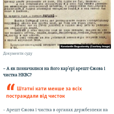
Документи суду
– А як позначилися на його кар'єрі арешт Єжова і
чистка НКВС?
Штатні кати менше за всіх
постраждали від чисток
– Арешт Єжова і чистка в органах держбезпеки на