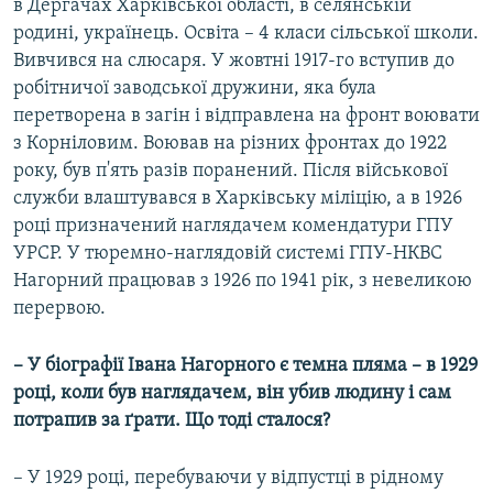
в Дергачах Харківської області, в селянській
родині, українець. Освіта – 4 класи сільської школи.
Вивчився на слюсаря. У жовтні 1917-го вступив до
робітничої заводської дружини, яка була
перетворена в загін і відправлена на фронт воювати
з Корніловим. Воював на різних фронтах до 1922
року, був п'ять разів поранений. Після військової
служби влаштувався в Харківську міліцію, а в 1926
році призначений наглядачем комендатури ГПУ
УРСР. У тюремно-наглядовій системі ГПУ-НКВС
Нагорний працював з 1926 по 1941 рік, з невеликою
перервою.
– У біографії Івана Нагорного є темна пляма – в 1929
році, коли був наглядачем, він убив людину і сам
потрапив за ґрати. Що тоді сталося?
– У 1929 році, перебуваючи у відпустці в рідному