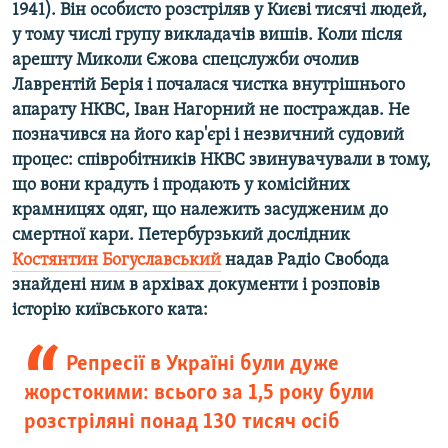
1941). Він особисто розстріляв у Києві тисячі людей,
у тому числі групу викладачів вишів. Коли після
арешту Миколи Єжова спецслужби очолив
Лаврентій Берія і почалася чистка внутрішнього
апарату НКВС, Іван Нагорний не постраждав. Не
позначився на його кар'єрі і незвичний судовий
процес: співробітників НКВС звинувачували в тому,
що вони крадуть і продають у комісійних
крамницях одяг, що належить засудженим до
смертної кари. Петербурзький дослідник
Костянтин Богуславський
надав Радіо Свобода
знайдені ним в архівах документи і розповів
історію київського ката:
Репресії в Україні були дуже
жорстокими: всього за 1,5 року були
розстріляні понад 130 тисяч осіб