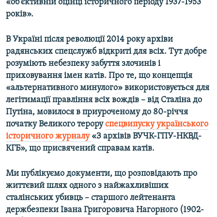
«об'єктивній оцінці історичного періоду 1937-1953
Усі сайти RFE/RL
років».
В Україні після революції 2014 року архіви
радянських спецслужб відкриті для всіх. Тут добре
розуміють небезпеку забуття злочинів і
приховування імен катів. Про те, що концепція
«альтернативного минулого» використовується для
легітимації правління всіх вождів – від Сталіна до
Путіна, мовилося в приуроченому до 80-річчя
початку Великого терору
спецвипуску українського
історичного журналу
«З архівів ВУЧК-ГПУ-НКВД-
КГБ», що присвячений справам катів.
Ми публікуємо документи, що розповідають про
життєвий шлях одного з найжахливіших
сталінських убивць – старшого лейтенанта
держбезпеки Івана Григоровича Нагорного (1902-