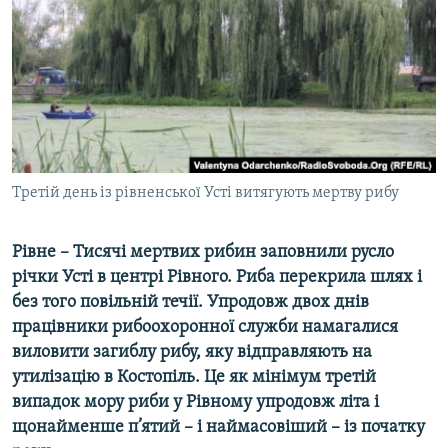
МУЛЬТИМЕДІА
ФОТО
СПЕЦПРОЄКТИ
ПОДКАСТИ
КРИМ РЕАЛІЇ
Третій день із рівненської Усті витягують мертву рибу
РУС
УКР
Рівне – Тисячі мертвих рибин заповнили русло
річки Усті в центрі Рівного. Риба перекрила шлях і
КТАТ
без того повільній течії. Упродовж двох днів
працівники рибоохоронної служби намагалися
ДОЛУЧАЙСЯ!
виловити загиблу рибу, яку відправляють на
утилізацію в Костопіль. Це як мінімум третій
випадок мору риби у Рівному упродовж літа і
щонайменше п’ятий – і наймасовіший – із початку