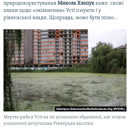
природокористування
Микола Хлапук
каже: схожі
плани щодо «звільнення» Усті існують і у
рівненської влади. Щоправда, може бути пізно…
Мертва риба в Усті на тлі незаконно збудованої, але згодом
узаконеної депутатами Рівнеради висотки