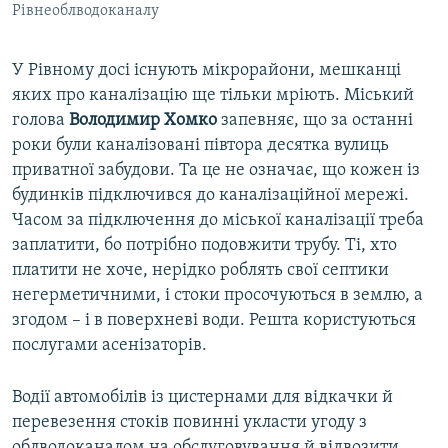
Рівнеоблводоканалу
​У Рівному досі існують мікрорайони, мешканці
яких про каналізацію ще тільки мріють. Міський
голова
Володимир Хомко
запевняє, що за останні
роки були каналізовані півтора десятка вулиць
приватної забудови. Та це не означає, що кожен із
будинків підключився до каналізаційної мережі.
Часом за підключення до міської каналізації треба
заплатити, бо потрібно подовжити трубу. Ті, хто
платити не хоче, нерідко роблять свої септики
негерметичними, і стоки просочуються в землю, а
згодом – і в поверхневі води. Решта користуються
послугами асенізаторів.
Водії автомобілів із цистернами для відкачки й
перевезення стоків повинні укласти угоду з
облводоканалом на обслуговування й відвозити