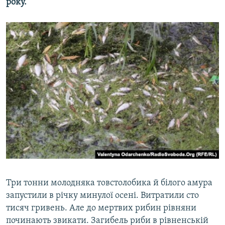
року.
Усі сайти RFE/RL
Три тонни молодняка товстолобика й білого амура
запустили в річку минулої осені. Витратили сто
тисяч гривень. Але до мертвих рибин рівняни
починають звикати. Загибель риби в рівненській