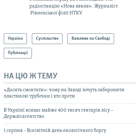
радіостанцію «Нова хвиля». Журналіст
Рівненської філії НТКУ.
Україна
Суспільство
Важливе на Свободі
Публікації
НА ЦЮ Ж ТЕМУ
«Досить смоктати»: чому на Заході хочуть заборонити
пластикові трубочки і хто проти
В Україні всихає майже 400 тисяч гектарів лісу –
Держлісагентство
1 серпня – Всесвітній день екологічного боргу