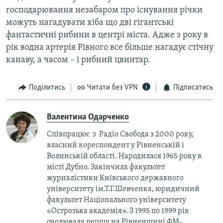
господарювання незабаром про існування річки
можуть нагадувати хіба що дві гігантські
фантастичні рибини в центрі міста. Адже з року в
рік водна артерія Рівного все більше нагадує стічну
канаву, а часом – і рибний цвинтар.
Поділитись
Читати без VPN
Підписатись
Валентина Одарченко
Співпрацює з Радіо Свобода з 2000 року,
власний кореспондент у Рівненській і
Волинській області. Народилася 1965 року в
місті Дубно. Закінчила факультет
журналістики Київського державного
університету ім.Т.Г.Шевченка, юридичний
факультет Національного університету
«Острозька академія». З 1995 по 1999 рік
очолювала першу на Рівненщині ФМ-