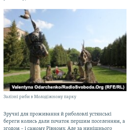
Залізні риби в Молодіжному парку
Зручні для проживання й риболовлі устянські
береги колись дали початок першим поселенням, а
згодом – і самому Рівному. Але за нинішнього