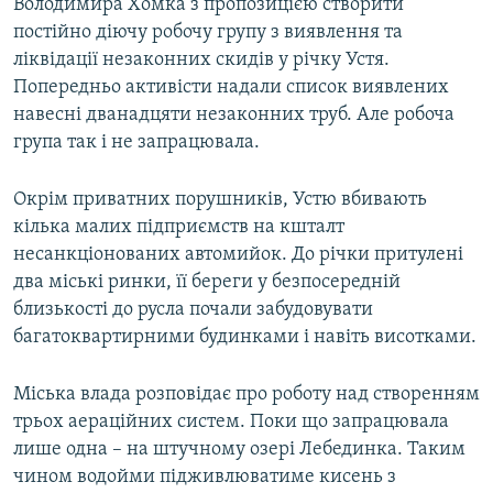
Володимира Хомка з пропозицією створити
постійно діючу робочу групу з виявлення та
ліквідації незаконних скидів у річку Устя.
Попередньо активісти надали список виявлених
навесні дванадцяти незаконних труб. Але робоча
група так і не запрацювала.
Окрім приватних порушників, Устю вбивають
кілька малих підприємств на кшталт
несанкціонованих автомийок. До річки притулені
два міські ринки, її береги у безпосередній
близькості до русла почали забудовувати
багатоквартирними будинками і навіть висотками.
Міська влада розповідає про роботу над створенням
трьох аераційних систем. Поки що запрацювала
лише одна – на штучному озері Лебединка. Таким
чином водойми підживлюватиме кисень з