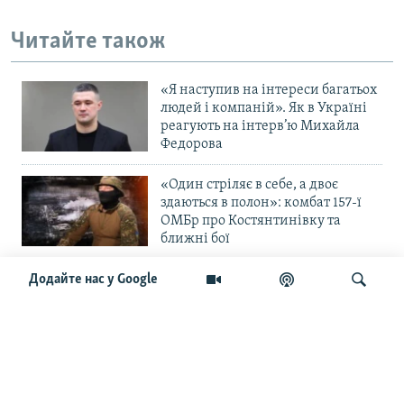
Читайте також
«Я наступив на інтереси багатьох
людей і компаній». Як в Україні
реагують на інтерв’ю Михайла
Федорова
«Один стріляє в себе, а двоє
здаються в полон»: комбат 157-ї
ОМБр про Костянтинівку та
ближні бої
«Повільне прогризання». Армія
Додайте нас у Google
РФ готується до нового етапу
наступу на Слов’янськ та
Краматорськ?
Шукати
«Історія ще раз сміється з
Навроцького». Одним з перших