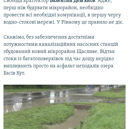
Свобода архітектор
Валентин Дем’янов
. Адже,
перш ніж будувати мікрорайон, необхідно
провести всі необхідні комунікації, в першу чергу
водно-стокові мережі. У Рівному це правило не діє.
Скажімо, без забезпечення достатніми
потужностями каналізаційних насосних станцій
збудований новий мікрорайон Щасливе. Відтак
стоки із багатоповерхівок під час дощу нерідко
випливають просто на асфальт неподалік озера
Басів Кут.