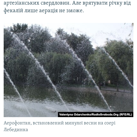
артезіанських свердловин. Але врятувати річку від
фекалій лише аерація не зможе.
Аерофонтан, встановлений минулої весни на озері
Лебединка