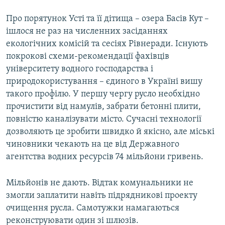
Про порятунок Усті та її дітища – озера Басів Кут –
ішлося не раз на численних засіданнях
екологічних комісій та сесіях Рівнеради. Існують
покрокові схеми-рекомендації фахівців
університету водного господарства і
природокористування – єдиного в Україні вишу
такого профілю. У першу чергу русло необхідно
прочистити від намулів, забрати бетонні плити,
повністю каналізувати місто. Сучасні технології
дозволяють це зробити швидко й якісно, але міські
чиновники чекають на це від Державного
агентства водних ресурсів 74 мільйони гривень.
Мільйонів не дають. Відтак комунальники не
змогли заплатити навіть підрядникові проекту
очищення русла. Самотужки намагаються
реконструювати один зі шлюзів.