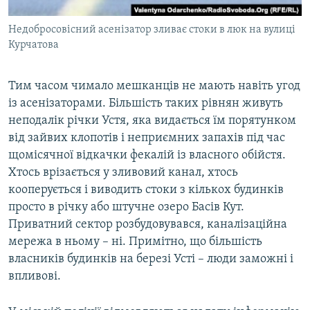
Недобросовісний асенізатор зливає стоки в люк на вулиці
Курчатова
Тим часом чимало мешканців не мають навіть угод
із асенізаторами. Більшість таких рівнян живуть
неподалік річки Устя, яка видається їм порятунком
від зайвих клопотів і неприємних запахів під час
щомісячної відкачки фекалій із власного обійстя.
Хтось врізається у зливовий канал, хтось
кооперується і виводить стоки з кількох будинків
просто в річку або штучне озеро Басів Кут.
Приватний сектор розбудовувався, каналізаційна
мережа в ньому – ні. Примітно, що більшість
власників будинків на березі Усті – люди заможні і
впливові.