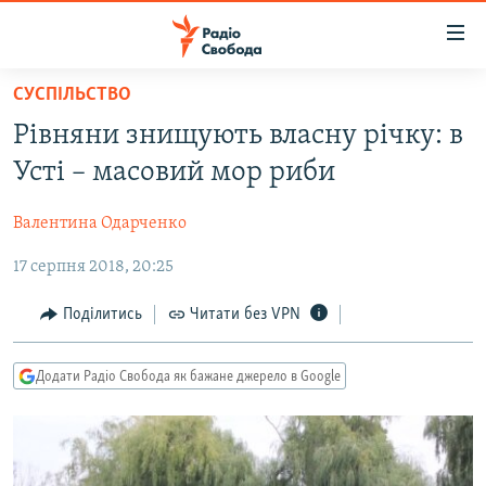
Доступність
посилання
Перейти
СУСПІЛЬСТВО
до
РАДІО СВОБОДА – 70 РОКІВ
Рівняни знищують власну річку: в
основного
ВСЕ ЗА ДОБУ
матеріалу
Усті – масовий мор риби
СТАТТІ
Перейти
до
Валентина Одарченко
ВІЙНА
ПОЛІТИКА
основної
17 серпня 2018, 20:25
РОСІЙСЬКА «ФІЛЬТРАЦІЯ»
ЕКОНОМІКА
навігації
Перейти
ДОНБАС.РЕАЛІЇ
СУСПІЛЬСТВО
Поділитись
Читати без VPN
до
КРИМ.РЕАЛІЇ
КУЛЬТУРА
пошуку
Додати Радіо Свобода як бажане джерело в Google
ТИ ЯК?
СПОРТ
СХЕМИ
УКРАЇНА
КИТАЙ.ВИКЛИКИ
СВІТ