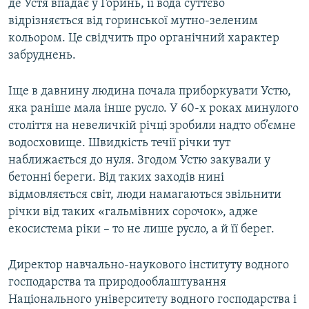
де Устя впадає у Горинь, її вода суттєво
відрізняється від горинської мутно-зеленим
кольором. Це свідчить про органічний характер
забруднень.
Іще в давнину людина почала приборкувати Устю,
яка раніше мала інше русло. У 60-х роках минулого
століття на невеличкій річці зробили надто об’ємне
водосховище. Швидкість течії річки тут
наближається до нуля. Згодом Устю закували у
бетонні береги. Від таких заходів нині
відмовляється світ, люди намагаються звільнити
річки від таких «гальмівних сорочок», адже
екосистема ріки – то не лише русло, а й її берег.
Директор навчально-наукового інституту водного
господарства та природооблаштування
Національного університету водного господарства і