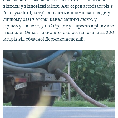
відходи у відповідні місця. Але серед асенізаторів є
й несумлінні, котрі зливають відпомповані води у
ліпшому разі в міські каналізаційні люки, у
гіршому – в поле, у найгіршому – просто в річку або
її канали. Одна з таких «точок» розташована за 200
метрів від обласної Держекоінспекції.