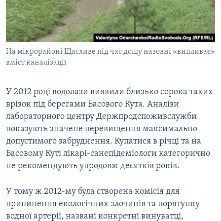
На мікрорайоні Щасливе під час дощу назовні «випливає»
вміст каналізації
У 2012 році водолази виявили близько сорока таких
врізок під берегами Басового Кута. Аналізи
лабораторного центру Держпродспоживслужби
показують значене перевищення максимально
допустимого забруднення. Купатися в річці та на
Басовому Куті лікарі-санепідеміологи категорично
не рекомендують упродовж десятків років.
У тому ж 2012-му була створена комісія для
припинення екологічних злочинів та порятунку
водної артерії, названі конкретні винуватці,