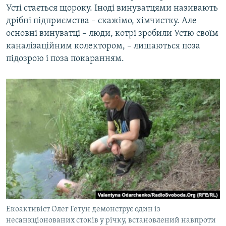
Усті стається щороку. Іноді винуватцями називають
дрібні підприємства – скажімо, хімчистку. Але
основні винуватці – люди, котрі зробили Устю своїм
каналізаційним колектором, – лишаються поза
підозрою і поза покаранням.
Екоактивіст Олег Гетун демонструє один із
несанкціонованих стоків у річку, встановлений навпроти