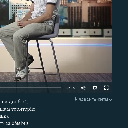
able
25:16
ЗАВАНТАЖИТИ
 на Донбасі,
EMBED
викам територію
лька
ь за обмін з