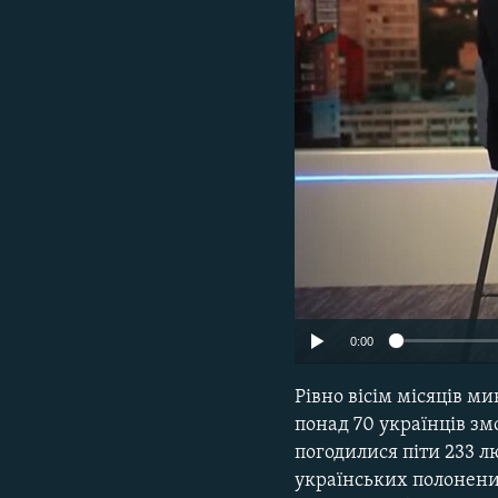
МУЛЬТИМЕДІА
ФОТО
СПЕЦПРОЄКТИ
ПОДКАСТИ
0:00
Рівно вісім місяців м
понад 70 українців зм
погодилися піти 233 л
українських полонени