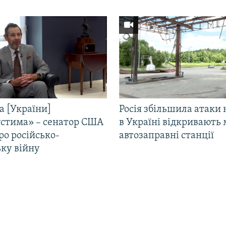
а [України]
Росія збільшила атаки 
стима» – сенатор США
в Україні відкривають 
ро російсько-
автозаправні станції
ьку війну