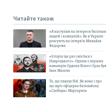
Читайте також
«Я наступив на інтереси багатьох
людей і компаній». Як в Україні
реагують на інтерв’ю Михайла
Федорова
«Історія ще раз сміється з
Навроцького». Одним з перших
кавалерів Ордена Білого Орла бу
Іван Мазепа
Та, що планує бій. Як воює і про
що мріє офіцерка батальйону
«Свобода» Маргарита