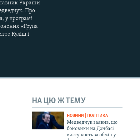
дставник України
Медведчук. Про
а, у програмі
олонених «Група
тро Куліш і
НА ЦЮ Ж ТЕМУ
НОВИНИ | ПОЛІТИКА
Медведчук заявив, що
бойовики на Донбасі
виступають за обмін у