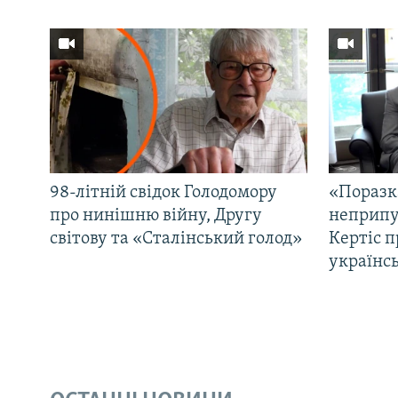
98-літній свідок Голодомору
«Поразк
про нинішню війну, Другу
неприпу
світову та «Сталінський голод»
Кертіс п
українс