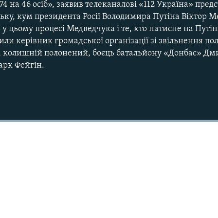
74 на 46 осіб», заявив телеканалові «112 Україна» пре
ьку, кум президента Росії Володимира Путіна Віктор 
у цьому процесі Медведчука і те, хто натисне на Путін
ли керівник громадської організації зі звільнення п
о, колишній полонений, боєць батальйону «Донбас» Дми
арк Фейгін.