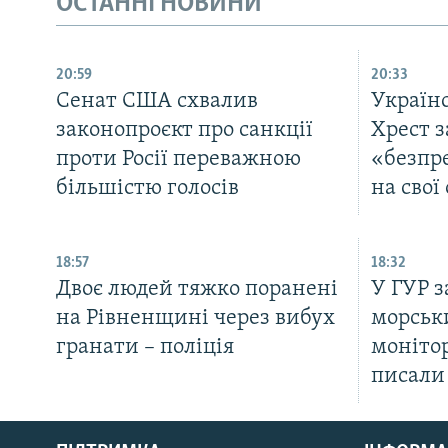
ОСТАННІ НОВИНИ
20:59
20:33
Cенат США схвалив
Україн
законопроєкт про санкції
Хрест з
проти Росії переважною
«безпр
більшістю голосів
на свої
18:57
18:32
Двоє людей тяжко поранені
У ГУР 
на Рівненщині через вибух
морськи
гранати – поліція
моніто
писали 
КРИМ РЕАЛІЇ
РУС