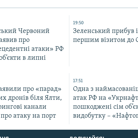
19:50
ський Червоний
Зеленський прибув і
аявив про
першим візитом до С
ецедентні атаки» РФ
 об’єкти в липні
17:51
заявили про «парад»
Одна з наймасован
х дронів біля Ялти,
атак РФ на «Укрнафт
рингові канали
пошкоджені сім об’є
про атаку на порт
видобутку – «Нафто