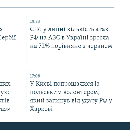
19:23
з
CIR: у липні кількість атак
ербії
РФ на АЗС в Україні зросла
на 72% порівняно з червнем
17:08
іших
У Києві попрощалися із
у»:
польським волонтером,
ктів
який загинув від удару РФ у
газ»
Харкові