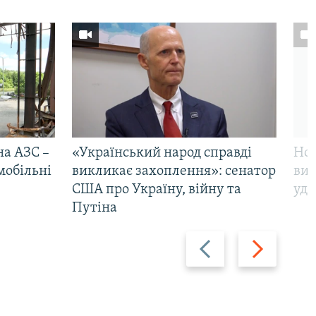
на АЗС –
«Український народ справді
Нов
мобільні
викликає захоплення»: сенатор
виж
США про Україну, війну та
уда
Путіна
Назад
Вперед