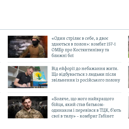
«Один стріляє в себе, а двоє
здаються в полон»: комбат 157-ї
ОМБр про Костянтинівку та
ближні бої
Від ейфорії до небажання жити.
Що відбувається з людьми після
в
звільнення із російського полону
«Боляче, що мого найкращого
бійця, який став батьком-
одинаком і перевівся в ТЦК, б’ють
свої в тилу» – комбриг Габінет