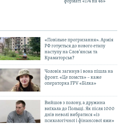
форматі «174 на 46»
«Повільне прогризання». Армія
РФ готується до нового етапу
наступу на Слов’янськ та
Краматорськ?
Чоловік загинув і вона пішла на
фронт. «Це помста» – каже
операторка FPV «Білка»
Вийшов з полону, а дружина
виїхала до Польщі. Як після 1000
днів неволі вибратися «із
психологічної і фінансової ями»