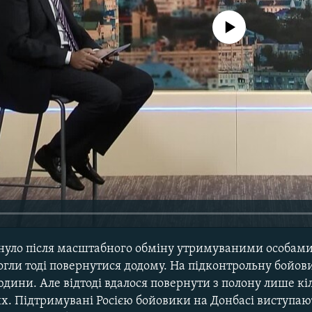
No media source currently avail
инуло після масштабного обміну утримуваними особами
огли тоді повернутися додому. На підконтрольну бойо
юдини. Але відтоді вдалося повернути з полону лише кі
х. Підтримувані Росією бойовики на Донбасі виступают