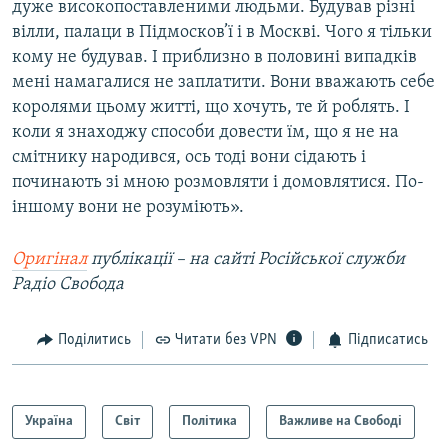
дуже високопоставленими людьми. Будував різні
вілли, палаци в Підмосков’ї і в Москві. Чого я тільки
кому не будував. І приблизно в половині випадків
мені намагалися не заплатити. Вони вважають себе
королями цьому житті, що хочуть, те й роблять. І
коли я знаходжу способи довести їм, що я не на
смітнику народився, ось тоді вони сідають і
починають зі мною розмовляти і домовлятися. По-
іншому вони не розуміють».
Оригінал
публікації – на сайті Російської служби
Радіо Свобода
Поділитись
Читати без VPN
Підписатись
Україна
Світ
Політика
Важливе на Свободі