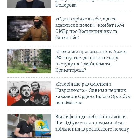
Федорова
«Один стріляє в себе, а двоє
здаються в полон»: комбат 157-ї
ОМБр про Костянтинівку та
ближні бої
«Повільне прогризання». Армія
РФ готується до нового етапу
наступу на Слов’янськ та
Краматорськ?
«Історія ще раз сміється з
Навроцького». Одним з перших
кавалерів Ордена Білого Орла був
Іван Мазепа
Від ейфорії до небажання жити.
Що відбувається з людьми після
звільнення із російського полону