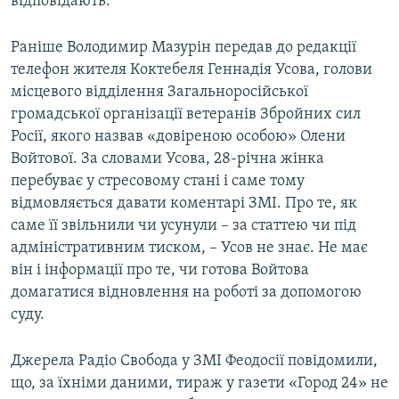
відповідають.
Раніше Володимир Мазурін передав до редакції
телефон жителя Коктебеля Геннадія Усова, голови
місцевого відділення Загальноросійської
громадської організації ветеранів Збройних сил
Росії, якого назвав «довіреною особою» Олени
Войтової. За словами Усова, 28-річна жінка
перебуває у стресовому стані і саме тому
відмовляється давати коментарі ЗМІ. Про те, як
саме її звільнили чи усунули – за статтею чи під
адміністративним тиском, – Усов не знає. Не має
він і інформації про те, чи готова Войтова
домагатися відновлення на роботі за допомогою
суду.
Джерела Радіо Свобода у ЗМІ Феодосії повідомили,
що, за їхніми даними, тираж у газети «Город 24» не