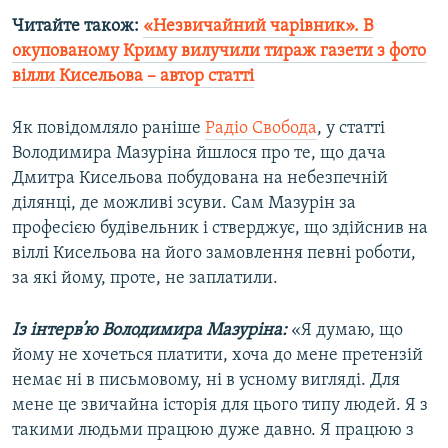
Читайте також:
«Незвичайний чарівник». В
окупованому Криму вилучили тираж газети з фото
вілли Кисельова – автор статті
Як повідомляло раніше
Радіо Свобода
, у статті
Володимира Мазуріна йшлося про те, що дача
Дмитра Кисельова побудована на небезпечній
ділянці, де можливі зсуви. Сам Мазурін за
професією будівельник і стверджує, що здійснив на
віллі Кисельова на його замовлення певні роботи,
за які йому, проте, не заплатили.
Із інтерв’ю Володимира Мазуріна:
«Я думаю, що
йому не хочеться платити, хоча до мене претензій
немає ні в письмовому, ні в усному вигляді. Для
мене це звичайна історія для цього типу людей. Я з
такими людьми працюю дуже давно. Я працюю з