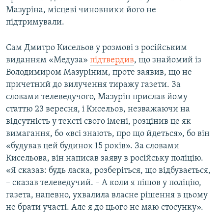
Мазуріна, місцеві чиновники його не
підтримували.
Сам Дмитро Кисельов у розмові з російським
виданням «Медуза»
підтвердив
, що знайомий із
Володимиром Мазуріним, проте заявив, що не
причетний до вилучення тиражу газети. За
словами телеведучого, Мазурін прислав йому
статтю 23 вересня, і Кисельов, незважаючи на
відсутність у тексті свого імені, розцінив це як
вимагання, бо «всі знають, про що йдеться», бо він
«будував цей будинок 15 років». За словами
Кисельова, він написав заяву в російську поліцію.
«Я сказав: будь ласка, розберіться, що відбувається,
– сказав телеведучий. – А коли я пішов у поліцію,
газета, напевно, ухвалила власне рішення в цьому
не брати участі. Але я до цього не маю стосунку».