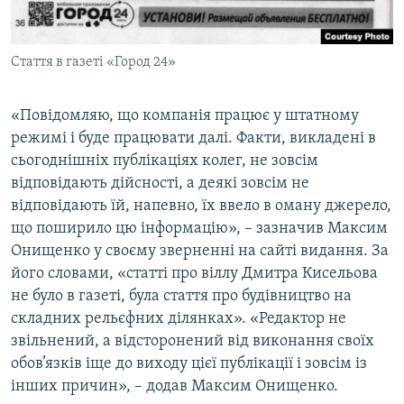
Стаття в газеті «Город 24»
«Повідомляю, що компанія працює у штатному
режимі і буде працювати далі. Факти, викладені в
сьогоднішніх публікаціях колег, не зовсім
відповідають дійсності, а деякі зовсім не
відповідають їй, напевно, їх ввело в оману джерело,
що поширило цю інформацію», – зазначив Максим
Онищенко у своєму зверненні на сайті видання. За
його словами, «статті про віллу Дмитра Кисельова
не було в газеті, була стаття про будівництво на
складних рельєфних ділянках». «Редактор не
звільнений, а відсторонений від виконання своїх
обов’язків іще до виходу цієї публікації і зовсім із
інших причин», – додав Максим Онищенко.