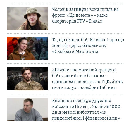
Чоловік загинув і вона пішла на
фронт. «Це помста» – каже
операторка FPV «Білка»
Та, що планує бій. Як воює і про що
мріє офіцерка батальйону
«Свобода» Маргарита
«Боляче, що мого найкращого
бійця, який став батьком-
одинаком і перевівся в ТЦК, б’ють
свої в тилу» – комбриг Габінет
Вийшов з полону, а дружина
виїхала до Польщі. Як після 1000
днів неволі вибратися «із
психологічної і фінансової ями»