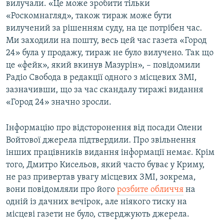
вилучали. «Це може зробити тільки
«Роскомнагляд», також тираж може бути
вилучений за рішенням суду, на це потрібен час.
Ми заходили на пошту, весь цей час газета «Город
24» була у продажу, тираж не було вилучено. Так що
це «фейк», який вкинув Мазурін», – повідомили
Радіо Свобода в редакції одного з місцевих ЗМІ,
зазначивши, що за час скандалу тиражі видання
«Город 24» значно зросли.
Інформацію про відсторонення від посади Олени
Войтової джерела підтвердили. Про звільнення
інших працівників видання інформації немає. Крім
того, Дмитро Кисельов, який часто буває у Криму,
не раз привертав увагу місцевих ЗМІ, зокрема,
вони повідомляли про його
розбите обличчя
на
одній із дачних вечірок, але ніякого тиску на
місцеві газети не було, стверджують джерела.