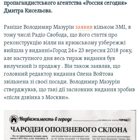
пропагандистського агентства «Россия сегодня»
Усі сайти RFE/RL
Дмитра Кисельова.
Раніше Володимир Мазурін
заявив
кільком ЗМІ, в
тому числі Радіо Свобода, що його стаття про
реконструкцію вілли на кримському узбережжі
вийшла у виданні«Город 24» 23 вересня 2018 року,
але наступного дня весь тираж видання був
вилучений із продажу . Він також заявляв, що
головний редактор видання Олена Войтова
звільнена зі своєї посади. Володимир Мазурін
стверджував, що такі дії засновник видання зробив
«після дзвінка з Москви».