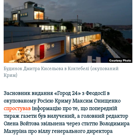
МУЛЬТИМЕДІА
ФОТО
СПЕЦПРОЄКТИ
ПОДКАСТИ
КРИМ РЕАЛІЇ
РУС
Будинок Дмитра Кисельова в Коктебелі (окупований
УКР
Крим)
КТАТ
Засновник видання «Город 24» з Феодосії в
ДОЛУЧАЙСЯ!
окупованому Росією Криму Максим Онищенко
спростував
інформацію про те, що попередній
тираж газети був вилучений, а головний редактор
Олена Войтова звільнена через статтю Володимира
Мазуріна про віллу генерального директора