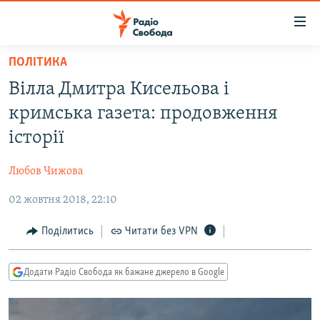
Доступність
посилання
Перейти
ПОЛІТИКА
до
РАДІО СВОБОДА – 70 РОКІВ
Вілла Дмитра Кисельова і
основного
ВСЕ ЗА ДОБУ
матеріалу
кримська газета: продовження
СТАТТІ
Перейти
історії
до
ВІЙНА
ПОЛІТИКА
основної
Любов Чижова
РОСІЙСЬКА «ФІЛЬТРАЦІЯ»
ЕКОНОМІКА
навігації
Перейти
02 жовтня 2018, 22:10
ДОНБАС.РЕАЛІЇ
СУСПІЛЬСТВО
до
КРИМ.РЕАЛІЇ
КУЛЬТУРА
Поділитись
Читати без VPN
пошуку
ТИ ЯК?
СПОРТ
Додати Радіо Свобода як бажане джерело в Google
СХЕМИ
УКРАЇНА
КИТАЙ.ВИКЛИКИ
СВІТ